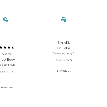
SmileKit
Lip Balm
бальзам для губ
Collistar
rfect Body
Выбор
10 G
аб для тела
210,00
₴
В наличии
бор
700 G
 613,00
₴
 437,20
₴
 наличии