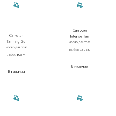
Carroten
Carroten
Intense Tan
Tanning Gel
масло для тела
масло для тела
Выбор
150 ML
Выбор
150 ML
420,00
₴
705,00
₴
226,80
₴
380,70
₴
В наличии
В наличии