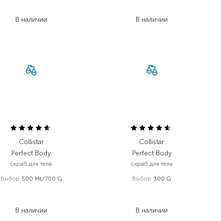
1 424,50
₴
1 000,40
₴
В наличии
В наличии
Collistar
Collistar
Perfect Body
Perfect Body
скраб для тела
скраб для тела
Выбор
500 ML/700 G
Выбор
300 G
2 613,00
₴
1 830,00
₴
1 515,50
₴
1 006,50
₴
В наличии
В наличии