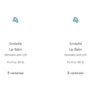
SmileKit
SmileKit
Lip Balm
Lip Balm
бальзам для губ
бальзам для губ
Выбор
10 G
Выбор
10 G
210,00
₴
210,00
₴
В наличии
В наличии