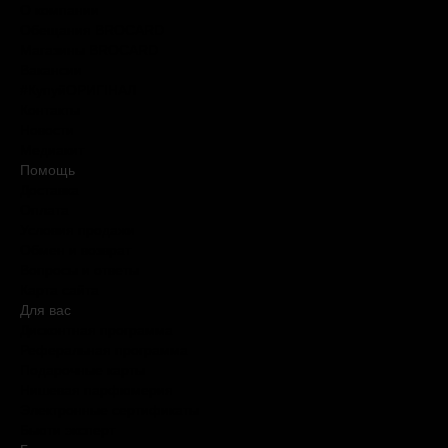
О компании
Обещания BROCARD
Магазины BROCARD
Вакансии
#КупуйОРИГІНАЛ
Контакты
Новости
Медиакит
Помощь
Доставка
Оплата
Условия продажи
Обмен и возврат
Вопросы и ответы
Карта сайта
Для вас
Дисконтная программа
Реферальная программа
Подарочные карты
Нишевая парфюмерия
Электронные сертификаты
Бьюти эксперт