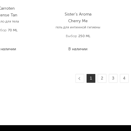
Carroten
Sister's Aroma
tense Tan
Cherry Me
ло для тела
гель для интимной гигиены
бор
70 ML
Выбор
250 ML
315,00
₴
170,10
₴
749,00
₴
 наличии
В наличии
1
2
3
4