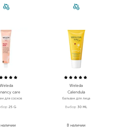
Weleda
Weleda
gnancy care
Calendula
ам для сосков
бальзам для лица
ыбор
25 G
Выбор
30 ML
520,00
₴
365,00
₴
390,00
₴
226,30
₴
 наличии
В наличии