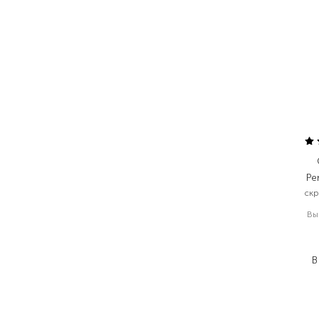
Pe
скр
Вы
2
1
В