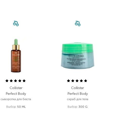
Collistar
Collistar
Perfect Body
Perfect Body
сыворотка для бюста
скраб для тела
Выбор
50 ML
Выбор
300 G
2 456,00
₴
1 755,00
₴