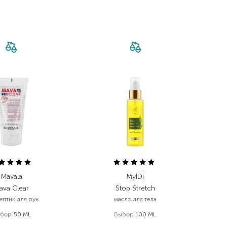
Mavala
MyIDi
ava Clear
Stop Stretch
ептик для рук
масло для тела
бор
50 ML
Выбор
100 ML
430,00
₴
450,00
₴