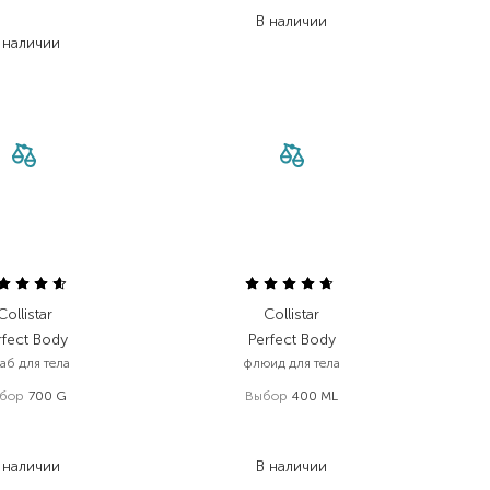
322,50
₴
В наличии
 наличии
Collistar
Collistar
rfect Body
Perfect Body
аб для тела
флюид для тела
бор
700 G
Выбор
400 ML
 613,00
₴
1 568,00
₴
 567,80
₴
862,40
₴
 наличии
В наличии