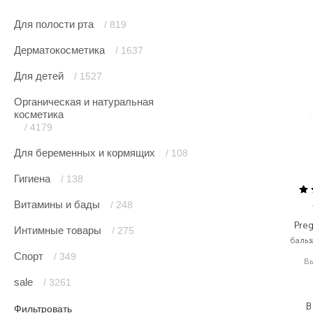
Для полости рта
/ 819
Дерматокосметика
/ 1637
Для детей
/ 1527
Органическая и натуральная
косметика
/ 4179
Для беременных и кормящих
/ 108
Гигиена
/ 138
Витамины и бады
/ 248
Pre
Интимные товары
/ 275
бальз
Спорт
/ 349
В
sale
/ 3261
В
Фильтровать