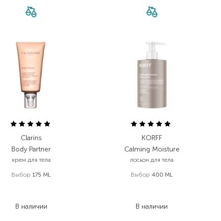
Clarins
KORFF
Body Partner
Calming Moisture
крем для тела
лосьон для тела
Выбор
175 ML
Выбор
400 ML
2 912,00
₴
2 184,00
₴
1 747,20
₴
1 310,40
₴
В наличии
В наличии