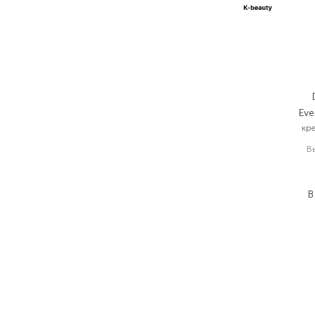
Eve
кр
В
1
1
В