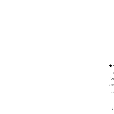
В
Pe
скр
Вы
2
1
В