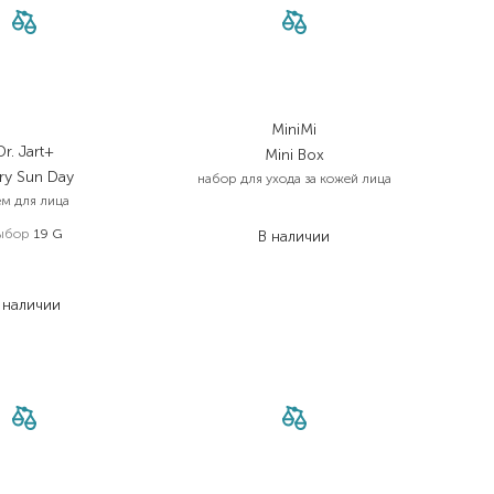
MiniMi
Dr. Jart+
Mini Box
ry Sun Day
набор для ухода за кожей лица
ем для лица
1 050,00
₴
ыбор
19 G
В наличии
 520,00
₴
 033,60
₴
 наличии