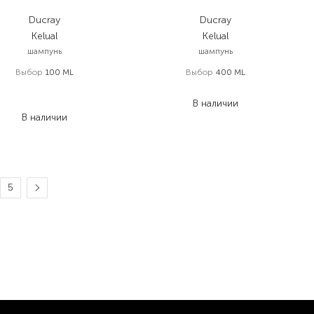
Ducray
Ducray
Kelual
Kelual
шампунь
шампунь
Выбор
100 ML
Выбор
400 ML
836,00
₴
970,00
₴
710,60
₴
В наличии
В наличии
5