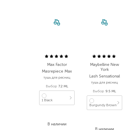
Max Factor
Maybelline New
York
Masrepiece Max
Lash Sensational
тушь для ресниц
тушь для ресниц
Выбор
7.2 ML
Выбор
9.5 ML
1 Black
Burgundy Brown
589,00
₴
486,00
₴
441,80
₴
413,10
₴
В наличии
В наличии