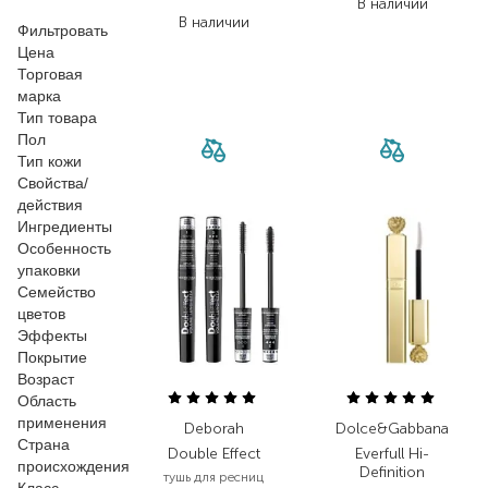
434,70
₴
В наличии
В наличии
Фильтровать
Цена
Торговая
марка
Тип товара
Пол
Тип кожи
Свойства/
действия
Ингредиенты
Особенность
упаковки
Семейство
цветов
Эффекты
Покрытие
Возраст
Область
применения
Deborah
Dolce&Gabbana
Страна
Double Effect
Everfull Hi-
происхождения
Definition
тушь для ресниц