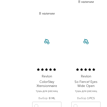
В наличии
2 443,00
₴
1 710,10
₴
В наличии
Revlon
Revlon
ColorStay
So Fierce! Eyes
Xtensionnaire
Wide Open
тушь для ресниц
тушь для ресниц
Выбор
8 ML
Выбор
1 PCS