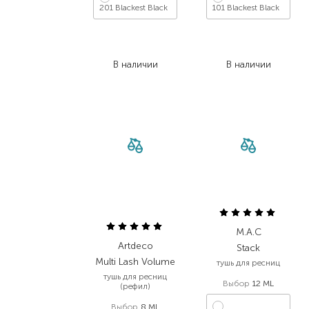
201 Blackest Black
101 Blackest Black
621,00
₴
706,00
₴
279,50
₴
317,70
₴
В наличии
В наличии
M.A.C
Artdeco
Stack
Multi Lash Volume
тушь для ресниц
тушь для ресниц
Выбор
12 ML
(рефил)
Выбор
8 ML