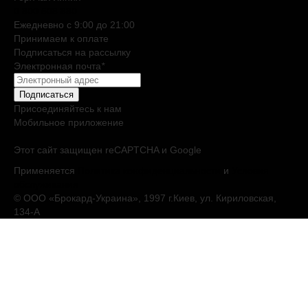
0 800 508 880
Ежедневно c 9:00 до 21:00
Принимаем к оплате
Подписаться на рассылку
Электронная почта
*
Подписаться
Присоединяйтесь к нам
Мобильное приложение
Этот сайт защищен reCAPTCHA и Google
Применяется
Политика конфиденциальности
и
Условия
обслуживания
© ООО «Брокард-Украина», 1997 г.Киев, ул. Кириловская,
134-А