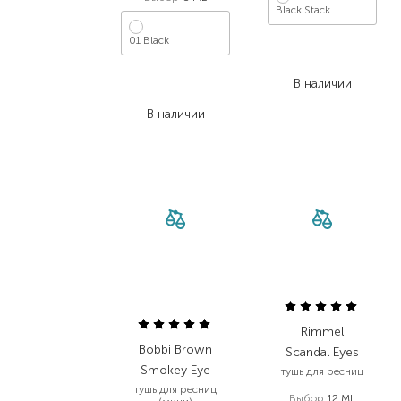
Black Stack
01 Black
1 950,00
₴
1 209,00
₴
580,00
₴
В наличии
406,00
₴
В наличии
Rimmel
Bobbi Brown
Scandal Eyes
Smokey Eye
тушь для ресниц
тушь для ресниц
Выбор
12 ML