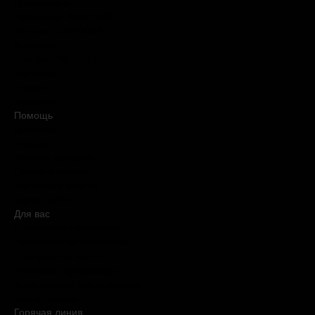
О компании
Обещания BROCARD
Магазины BROCARD
Вакансии
#КупуйОРИГІНАЛ
Контакты
Новости
Медиакит
Помощь
Доставка
Оплата
Условия продажи
Обмен и возврат
Вопросы и ответы
Карта сайта
Для вас
Дисконтная программа
Реферальная программа
Подарочные карты
Нишевая парфюмерия
Электронные сертификаты
Бьюти эксперт
Горячая линия