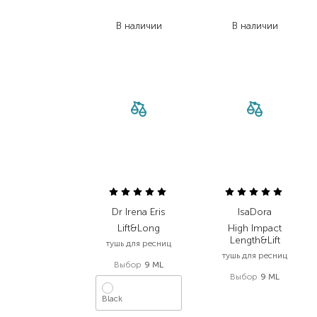
727,30
₴
727,30
₴
В наличии
В наличии
Dr Irena Eris
IsaDora
Lift&Long
High Impact
Length&Lift
тушь для ресниц
тушь для ресниц
Выбор
9 ML
Выбор
9 ML
990,00
₴
Black
693,00
₴