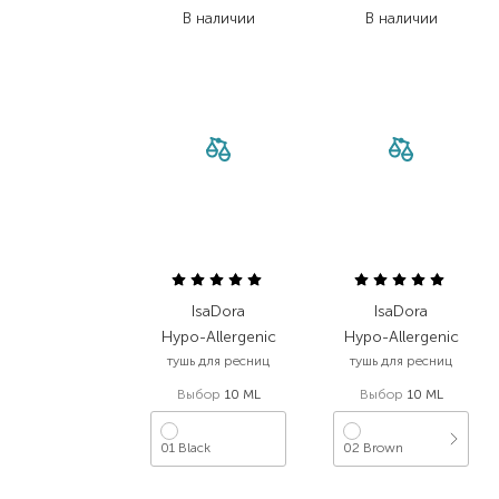
В наличии
В наличии
IsaDora
IsaDora
Hypo-Allergenic
Hypo-Allergenic
тушь для ресниц
тушь для ресниц
Выбор
10 ML
Выбор
10 ML
01 Black
02 Brown
1 039,00
₴
1 039,00
₴