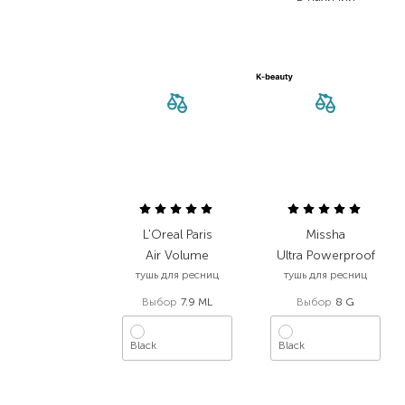
L'Oreal Paris
Missha
Air Volume
Ultra Powerproof
тушь для ресниц
тушь для ресниц
Выбор
7.9 ML
Выбор
8 G
Black
Black
630,00
₴
1 048,00
₴
535,50
₴
545,00
₴