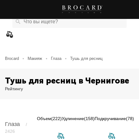
Каталог
Бренды
Акции
Новости
Магазины
eCard
товаров
Brocard
Макияж
Глаза
Тушь для ресниц
Тушь для ресниц в Чернигове
Рейтингу
Объем
(222)
Удлинение
(158)
Подкручивание
(78)
Глаза
/
Item NaN of 0
2426