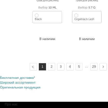
тушь для ресниц
тушь для ресниц
Выбор
10 ML
Выбор
5.7 G
Black
Gigablack Lash
670,00
₴
1 570,00
₴
395,30
₴
973,40
₴
В наличии
В наличии
…
1
2
3
4
5
29
Бесплатная доставка*
Широкий ассортимент
Оригинальная продукция
Про нас