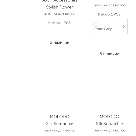
JUST Accessories
резинка для волос
Stylish Flower
заколка для волос
Выбор
1 PCS
Выбор
1 PCS
Stone Grey
425,00
₴
297,50
₴
820,00
₴
В наличии
656,00
₴
В наличии
MOLODO
MOLODO
Silk Scrunchie
Silk Scrunchie
резинка для волос
резинка для волос