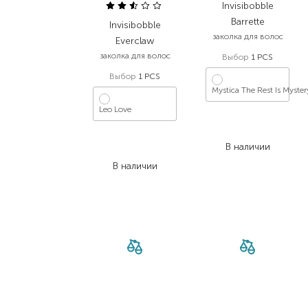
Invisibobble
Barrette
Invisibobble
заколка для волос
Everclaw
заколка для волос
Выбор
1 PCS
Выбор
1 PCS
Mystica The Rest Is Myster
Leo Love
375,00
₴
300,00
₴
434,00
₴
В наличии
347,20
₴
В наличии