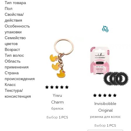
Тип товара
Пол
Свойства/
действия
Особенность
упаковки
Семейство
цветов
Возраст
Тип волос
Область
применения
Страна
происхождения
Класс
Текстура/
Yiwu
консистенция
Charm
Invisibobble
брелок
Original
резинка для волос
Выбор
1 PСS
99,00
₴
Выбор
1 PCS
59,40
₴