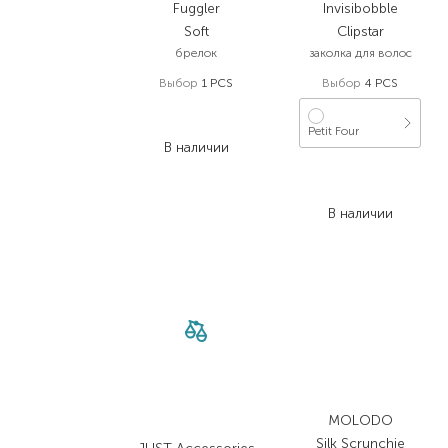
Fuggler
Invisibobble
Soft
Clipstar
брелок
заколка для волос
Выбор
1 PCS
Выбор
4 PCS
599,00
₴
419,30
₴
Petit Four
В наличии
512,00
₴
409,60
₴
В наличии
MOLODO
Silk Scrunchie