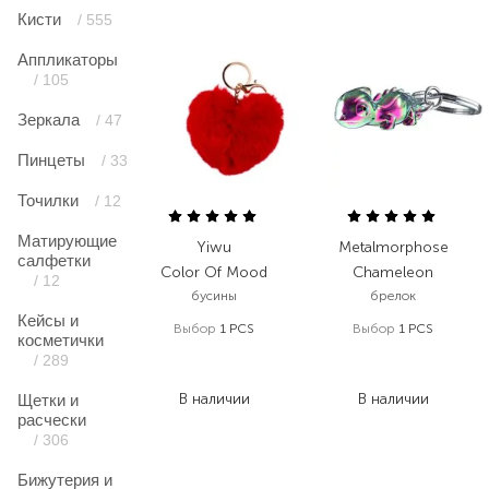
Кисти
/ 555
Аппликаторы
/ 105
Зеркала
/ 47
Пинцеты
/ 33
Точилки
/ 12
Матирующие
Yiwu
Metalmorphose
салфетки
Color Of Mood
Chameleon
/ 12
бусины
брелок
Кейсы и
Выбор
1 PCS
Выбор
1 PCS
косметички
99,00
₴
977,00
₴
/ 289
59,40
₴
781,60
₴
В наличии
В наличии
Щетки и
расчески
/ 306
Бижутерия и