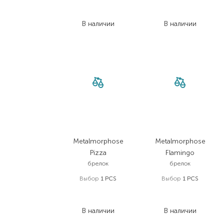
599,00
₴
279,00
₴
419,30
₴
195,30
₴
В наличии
В наличии
Metalmorphose
Metalmorphose
Pizza
Flamingo
брелок
брелок
Выбор
1 PCS
Выбор
1 PCS
1 447,00
₴
977,00
₴
1 056,30
₴
713,20
₴
В наличии
В наличии