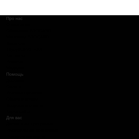
Про нас
О компании
Обещания BROCARD
Магазины BROCARD
Вакансии
#КупуйОРИГІНАЛ
Контакты
Новости
Медиакит
Помощь
Доставка
Оплата
Условия продажи
Обмен и возврат
Вопросы и ответы
Карта сайта
Для вас
Дисконтная программа
Реферальная программа
Подарочные карты