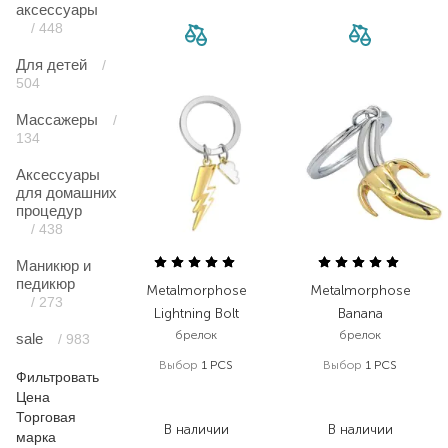
аксессуары
/ 448
Для детей
/
504
Массажеры
/
134
Аксессуары
для домашних
процедур
/ 438
Маникюр и
педикюр
Metalmorphose
Metalmorphose
/ 273
Lightning Bolt
Banana
брелок
брелок
sale
/ 983
Выбор
1 PCS
Выбор
1 PCS
Фильтровать
977,00
₴
977,00
₴
Цена
781,60
₴
713,20
₴
Торговая
В наличии
В наличии
марка