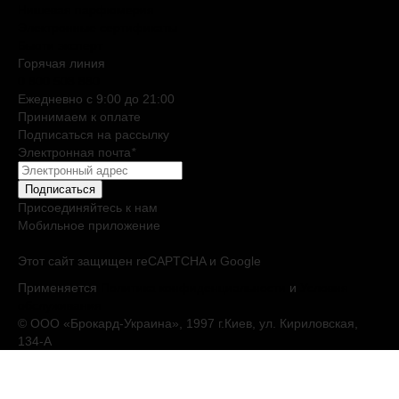
Нишевая парфюмерия
Электронные сертификаты
Бьюти эксперт
Горячая линия
0 800 508 880
Ежедневно c 9:00 до 21:00
Принимаем к оплате
Подписаться на рассылку
Электронная почта
*
Подписаться
Присоединяйтесь к нам
Мобильное приложение
Этот сайт защищен reCAPTCHA и Google
Применяется
Политика конфиденциальности
и
Условия
обслуживания
© ООО «Брокард-Украина», 1997 г.Киев, ул. Кириловская,
134-А