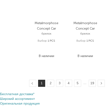
Metalmorphose
Metalmorphose
Concept Car
Concept Car
брелок
брелок
Выбор
1 PCS
Выбор
1 PCS
1 447,00
₴
1 447,00
₴
1 056,30
₴
1 056,30
₴
В наличии
В наличии
…
1
2
3
4
5
19
Бесплатная доставка*
Широкий ассортимент
Оригинальная продукция