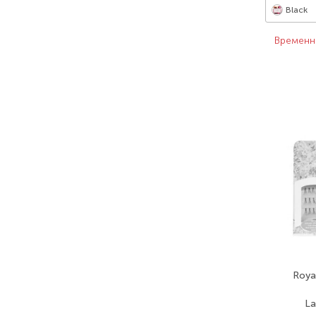
Black
Временн
Roya
La