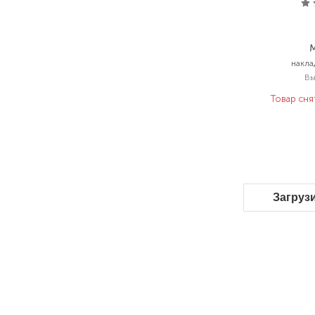
M
накла
В
Товар сня
Загруз