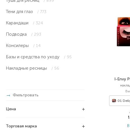
Тушь для ресниц
/ 899
Тени для глаз
/ 773
Карандаши
/ 324
Подводка
/ 293
Консилеры
/ 14
Базы и средства по уходу
/ 95
Накладные ресницы
/ 56
I-Envy 
накла
Вы
Фильтровать
01 Deli
Цена
В
Торговая марка