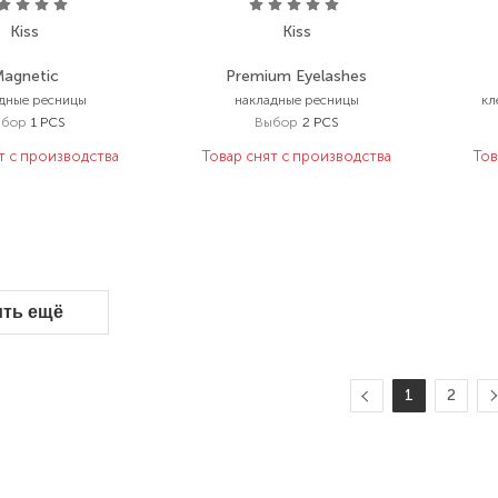
Kiss
Kiss
agnetic
Premium Eyelashes
дные ресницы
накладные ресницы
кл
ыбор
1 PCS
Выбор
2 PCS
т с производства
Товар снят с производства
Тов
ить ещё
1
2