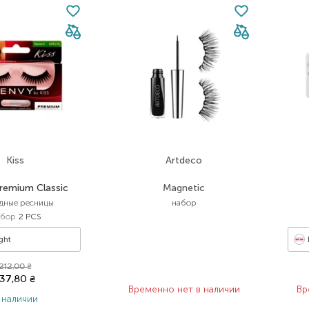
Kiss
Artdeco
Premium Classic
Magnetic
дные ресницы
набор
бор
2 PCS
ght
212,00
₴
137,80
₴
Временно нет в наличии
Вр
 наличии