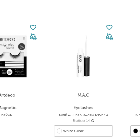
Artdeco
M.A.C
agnetic
Eyelashes
набор
клей для накладных ресниц
кл
Выбор
14 G
White Clear