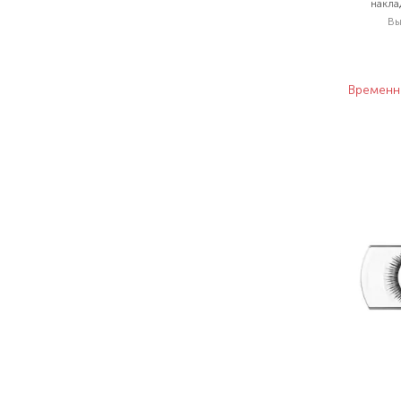
накла
В
Временн