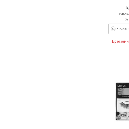
E
накла
В
3 Black
Временн