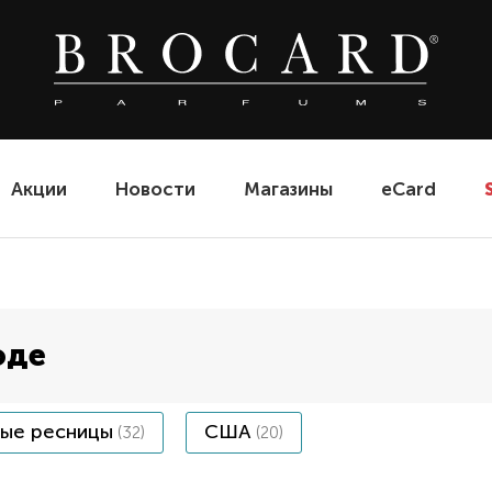
Акции
Новости
Магазины
eCard
оде
ые ресницы
США
(32)
(20)