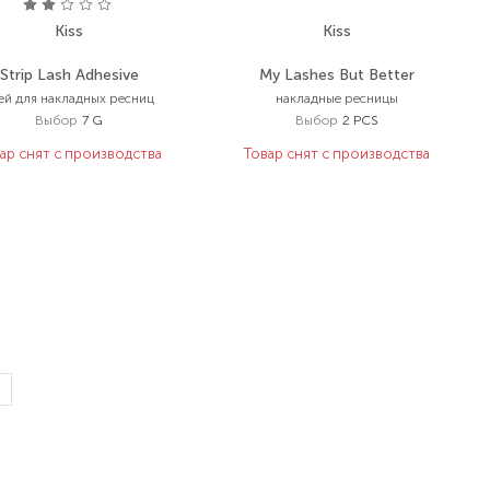
Kiss
Kiss
Strip Lash Adhesive
My Lashes But Better
ей для накладных ресниц
накладные ресницы
Выбор
7 G
Выбор
2 PCS
ар снят с производства
Товар снят с производства