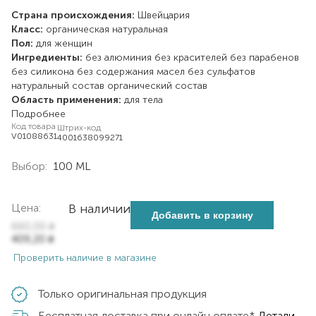
Страна происхождения:
Швейцария
Класс:
органическая
натуральная
Пол:
для женщин
Ингредиенты:
без алюминия
без красителей
без парабенов
без силикона
без содержания масел
без сульфатов
натуральный состав
органический состав
Область применения:
для тела
Подробнее
Код товара
Штрих-код
V01088631
4001638099271
Выбор:
100 ML
Цена:
В наличии
Добавить в корзину
660,00
₴
409,20
₴
Проверить наличие в магазине
Только оригинальная продукция
Бесплатная доставка при онлайн оплате*
Детали