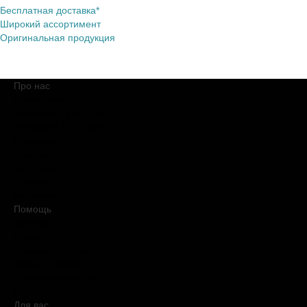
Бесплатная доставка*
Широкий ассортимент
Оригинальная продукция
Про нас
О компании
Обещания BROCARD
Магазины BROCARD
Вакансии
#КупуйОРИГІНАЛ
Контакты
Новости
Медиакит
Помощь
Доставка
Оплата
Условия продажи
Обмен и возврат
Вопросы и ответы
Карта сайта
Для вас