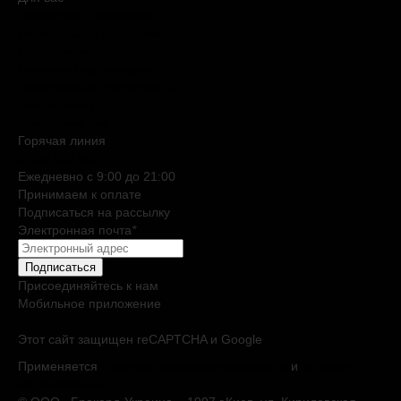
Дисконтная программа
Реферальная программа
Подарочные карты
Нишевая парфюмерия
Электронные сертификаты
Бьюти эксперт
Клиентские дни
Горячая линия
0 800 508 880
Ежедневно c 9:00 до 21:00
Принимаем к оплате
Подписаться на рассылку
Электронная почта
*
Подписаться
Присоединяйтесь к нам
Мобильное приложение
Этот сайт защищен reCAPTCHA и Google
Применяется
Политика конфиденциальности
и
Условия
обслуживания