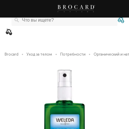
Каталог
Бренды
Акции
Новости
Магазины
eCard
товаров
Brocard
Уход за телом
Потребности
Органический и на