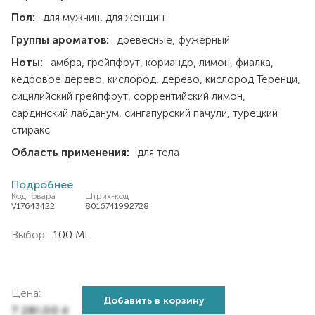
Пол:
для мужчин
для женщин
Группы ароматов:
древесные
фужерный
Ноты:
амбра
грейпфрут
кориандр
лимон
фиалка
кедровое дерево
кислород
дерево
кислород Теренци
сицилийский грейпфрут
соррентийский лимон
сардинский лабданум
сингапурский пачули
турецкий
стиракс
Область применения:
для тела
Подробнее
Код товара
Штрих-код
V17643422
8016741992728
Выбор:
100 ML
Цена:
Добавить в корзину
7 281,00
₴