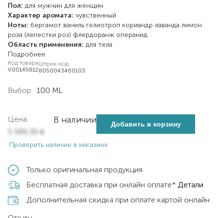
Пол:
для мужчин
для женщин
Характер аромата:
чувственный
Ноты:
бергамот
ваниль
гелиотроп
кориандр
лаванда
лимон
роза (лепестки роз)
флердоранж
операнид
Область применения:
для тела
Подробнее
Код товара
Штрих-код
V00145812
8050043460103
Выбор:
100 ML
Цена:
В наличии
Добавить в корзину
5 599,30
₴
Проверить наличие в магазине
Только оригинальная продукция
Бесплатная доставка при онлайн оплате*
Детали
Дополнительная скидка при оплате картой онлайн
Отзывы