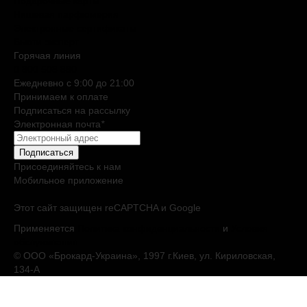
Подарочные карты
Нишевая парфюмерия
Электронные сертификаты
Бьюти эксперт
Горячая линия
0 800 508 880
Ежедневно c 9:00 до 21:00
Принимаем к оплате
Подписаться на рассылку
Электронная почта
*
Подписаться
Присоединяйтесь к нам
Мобильное приложение
Этот сайт защищен reCAPTCHA и Google
Применяется
Политика конфиденциальности
и
Условия
обслуживания
© ООО «Брокард-Украина», 1997 г.Киев, ул. Кириловская,
134-А