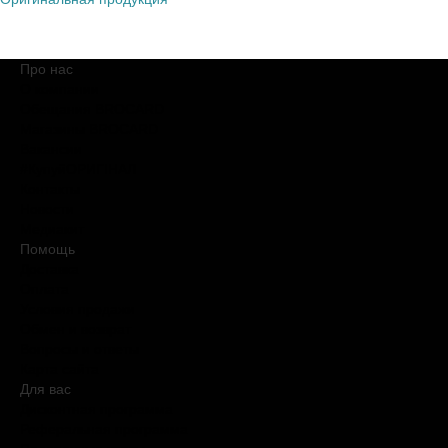
Про нас
О компании
Обещания BROCARD
Магазины BROCARD
Вакансии
#КупуйОРИГІНАЛ
Контакты
Новости
Медиакит
Помощь
Доставка
Оплата
Условия продажи
Обмен и возврат
Вопросы и ответы
Карта сайта
Для вас
Дисконтная программа
Реферальная программа