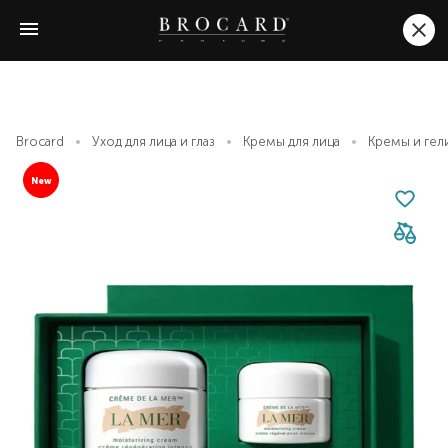
Brocard
Уход для лица и глаз
Кремы для лица
Кремы и гел
New