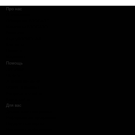
Про нас
О компании
Обещания BROCARD
Магазины BROCARD
Вакансии
#КупуйОРИГІНАЛ
Контакты
Новости
Медиакит
Помощь
Доставка
Оплата
Условия продажи
Обмен и возврат
Вопросы и ответы
Карта сайта
Для вас
Дисконтная программа
Реферальная программа
Подарочные карты
Нишевая парфюмерия