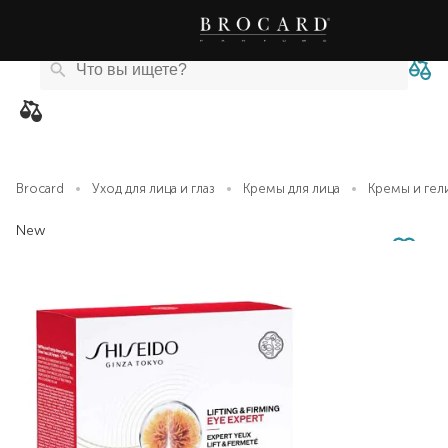
Каталог
Бренды
Акции
Новости
Магазины
eCard
товаров
Brocard
Уход для лица и глаз
Кремы для лица
Кремы и гел
New