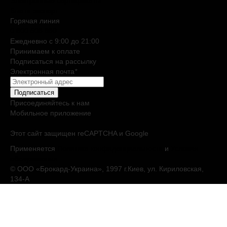
Электронные сертификаты
Бьюти эксперт
Горячая линия
0 800 508 880
Ежедневно c 9:00 до 21:00
Принимаем к оплате
Подписаться на рассылку
Электронная почта
*
Подписаться
Присоединяйтесь к нам
Мобильное приложение
Этот сайт защищен reCAPTCHA и Google
Применяется
Политика конфиденциальности
и
Условия
обслуживания
© ООО «Брокард-Украина», 1997 г.Киев, ул. Кириловская,
134-А