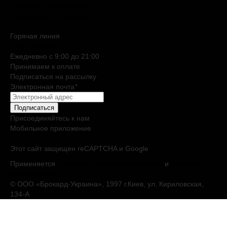
Нишевая парфюмерия
Электронные сертификаты
Бьюти эксперт
Горячая линия
0 800 508 880
Ежедневно c 9:00 до 21:00
Принимаем к оплате
Подписаться на рассылку
Электронная почта
*
Подписаться
Присоединяйтесь к нам
Мобильное приложение
Этот сайт защищен reCAPTCHA и Google
Применяется
Политика конфиденциальности
и
Условия
обслуживания
© ООО «Брокард-Украина», 1997 г.Киев, ул. Кириловская,
134-А