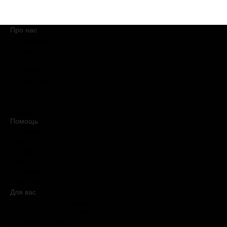
Про нас
О компании
Обещания BROCARD
Магазины BROCARD
Вакансии
#КупуйОРИГІНАЛ
Контакты
Новости
Медиакит
Помощь
Доставка
Оплата
Условия продажи
Обмен и возврат
Вопросы и ответы
Карта сайта
Для вас
Дисконтная программа
Реферальная программа
Подарочные карты