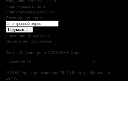
Ежедневно c 9:00 до 21:00
Принимаем к оплате
Подписаться на рассылку
Электронная почта
*
Подписаться
Присоединяйтесь к нам
Мобильное приложение
Этот сайт защищен reCAPTCHA и Google
Применяется
Политика конфиденциальности
и
Условия
обслуживания
© ООО «Брокард-Украина», 1997 г.Киев, ул. Кириловская,
134-А