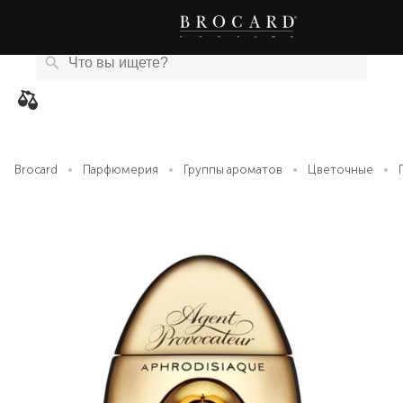
Каталог
Бренды
Акции
Новости
Магазины
eCard
товаров
Brocard
Парфюмерия
Группы ароматов
Цветочные