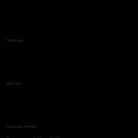
Магазины BROCARD
Вакансии
#КупуйОРИГІНАЛ
Контакты
Новости
Медиакит
Помощь
Доставка
Оплата
Условия продажи
Обмен и возврат
Вопросы и ответы
Карта сайта
Для вас
Дисконтная программа
Реферальная программа
Подарочные карты
Нишевая парфюмерия
Электронные сертификаты
Бьюти эксперт
Горячая линия
0 800 508 880