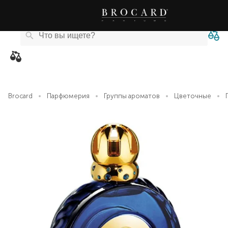
Каталог
Бренды
Акции
Новости
Магазины
eCard
товаров
Brocard
Парфюмерия
Группы ароматов
Цветочные