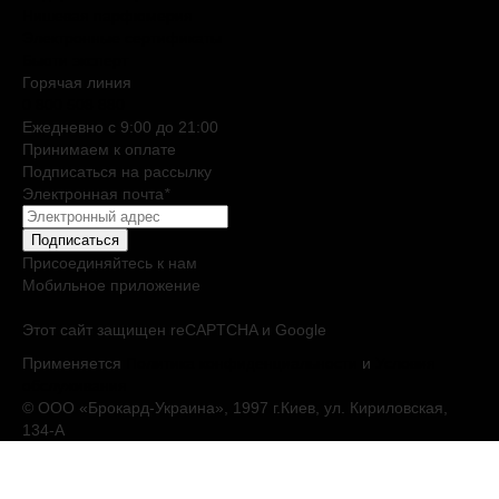
Нишевая парфюмерия
Электронные сертификаты
Бьюти эксперт
Горячая линия
0 800 508 880
Ежедневно c 9:00 до 21:00
Принимаем к оплате
Подписаться на рассылку
Электронная почта
*
Подписаться
Присоединяйтесь к нам
Мобильное приложение
Этот сайт защищен reCAPTCHA и Google
Применяется
Политика конфиденциальности
и
Условия
обслуживания
© ООО «Брокард-Украина», 1997 г.Киев, ул. Кириловская,
134-А