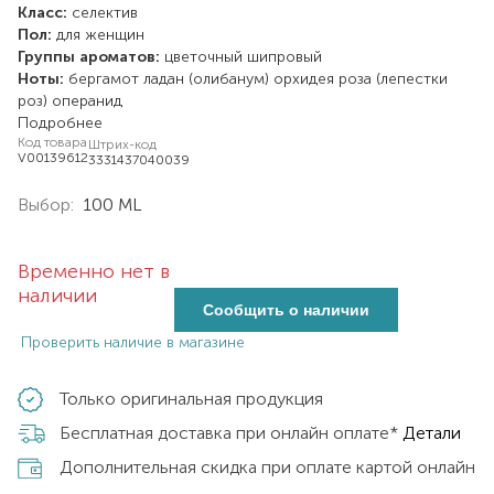
Класс:
селектив
Пол:
для женщин
Группы ароматов:
цветочный
шипровый
Ноты:
бергамот
ладан (олибанум)
орхидея
роза (лепестки
роз)
операнид
Подробнее
Код товара
Штрих-код
V00139612
3331437040039
Выбор:
100 ML
Временно нет в
наличии
Сообщить о наличии
Проверить наличие в магазине
Только оригинальная продукция
Бесплатная доставка при онлайн оплате*
Детали
Дополнительная скидка при оплате картой онлайн