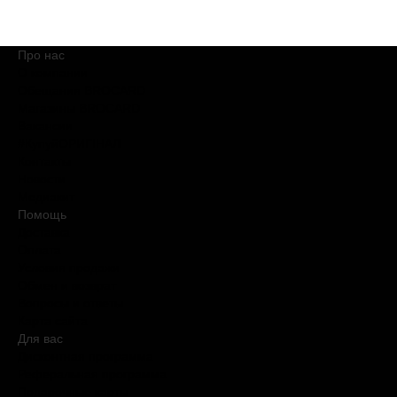
Про нас
О компании
Обещания BROCARD
Магазины BROCARD
Вакансии
#КупуйОРИГІНАЛ
Контакты
Новости
Медиакит
Помощь
Доставка
Оплата
Условия продажи
Обмен и возврат
Вопросы и ответы
Карта сайта
Для вас
Дисконтная программа
Реферальная программа
Подарочные карты