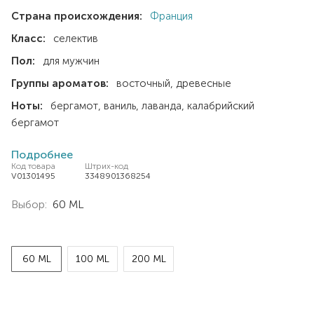
Страна происхождения:
Франция
Класс:
селектив
Пол:
для мужчин
Группы ароматов:
восточный
древесные
Ноты:
бергамот
ваниль
лаванда
калабрийский
бергамот
Подробнее
Код товара
Штрих-код
V01301495
3348901368254
Выбор:
60 ML
60 ML
100 ML
200 ML