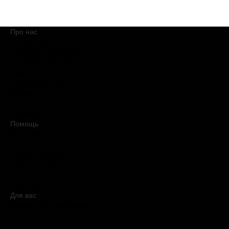
Про нас
О компании
Обещания BROCARD
Магазины BROCARD
Вакансии
#КупуйОРИГІНАЛ
Контакты
Новости
Медиакит
Помощь
Доставка
Оплата
Условия продажи
Обмен и возврат
Вопросы и ответы
Карта сайта
Для вас
Дисконтная программа
Реферальная программа
Подарочные карты