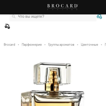
Каталог
Бренды
Акции
Новости
Магазины
eCard
товаров
Brocard
Парфюмерия
Группы ароматов
Цветочные