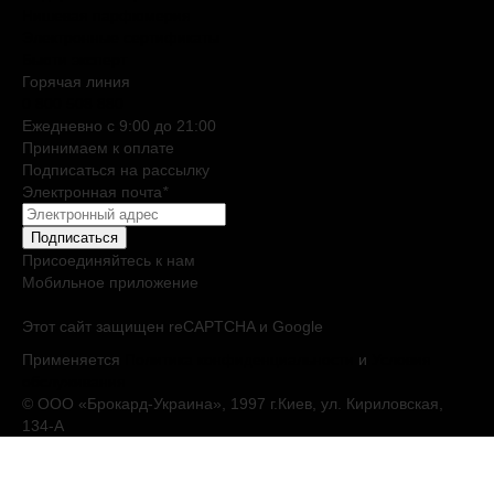
Нишевая парфюмерия
Электронные сертификаты
Бьюти эксперт
Горячая линия
0 800 508 880
Ежедневно c 9:00 до 21:00
Принимаем к оплате
Подписаться на рассылку
Электронная почта
*
Подписаться
Присоединяйтесь к нам
Мобильное приложение
Этот сайт защищен reCAPTCHA и Google
Применяется
Политика конфиденциальности
и
Условия
обслуживания
© ООО «Брокард-Украина», 1997 г.Киев, ул. Кириловская,
134-А