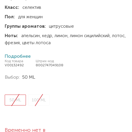
Класс:
селектив
Пол:
для женщин
Группы ароматов:
цитрусовые
Ноты:
апельсин
кедр
лимон
лимон сицилийский
лотос
фрезия
цветы лотоса
Подробнее
Код товара
Штрих-код
V00132492
8002747049108
Выбор:
50 ML
50 ML
100 ML
Временно нет в