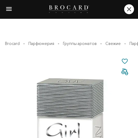
Brocard
Парфюмерия
Группы ароматов
Свежие
Парф