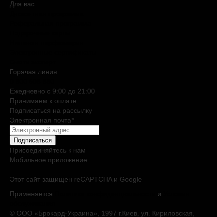
Для вас
Дисконтная программа
Реферальная программа
Подарочные карты
Нишевая парфюмерия
Электронные сертификаты
Бьюти эксперт
Горячая линия
0 800 508 880
Ежедневно c 9:00 до 21:00
Принимаем к оплате
Подписаться на рассылку
Электронная почта
*
Подписаться
Присоединяйтесь к нам
Мобильное приложение
Этот сайт защищен reCAPTCHA и Google
Применяется
Политика конфиденциальности
и
Условия
обслуживания
© ООО «Брокард-Украина», 1997 г.Киев, ул. Кириловская,