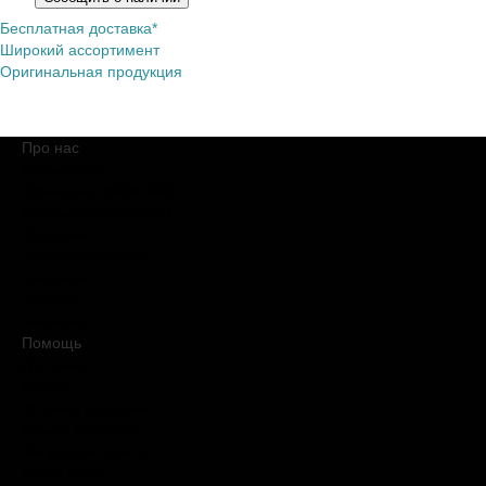
Бесплатная доставка*
Широкий ассортимент
Оригинальная продукция
Про нас
О компании
Обещания BROCARD
Магазины BROCARD
Вакансии
#КупуйОРИГІНАЛ
Контакты
Новости
Медиакит
Помощь
Доставка
Оплата
Условия продажи
Обмен и возврат
Вопросы и ответы
Карта сайта