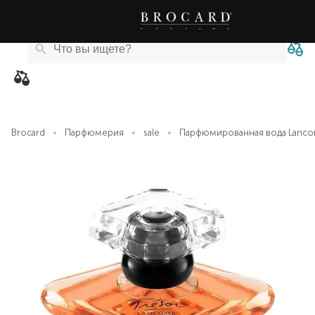
Каталог
Бренды
Акции
Новости
Магазины
eCard
товаров
Brocard
Парфюмерия
sale
Парфюмированная вода Lanco