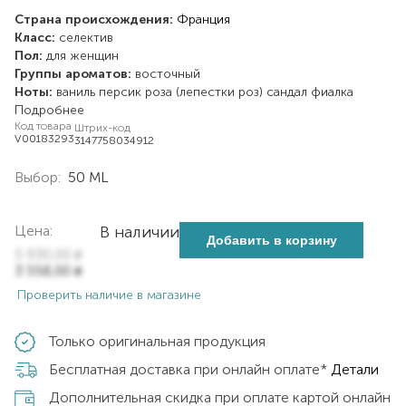
Страна происхождения:
Франция
Класс:
селектив
Пол:
для женщин
Группы ароматов:
восточный
Ноты:
ваниль
персик
роза (лепестки роз)
сандал
фиалка
Подробнее
Код товара
Штрих-код
V00183293
3147758034912
Выбор:
50 ML
Цена:
В наличии
Добавить в корзину
5 930,00
₴
3 558,00
₴
Проверить наличие в магазине
Только оригинальная продукция
Бесплатная доставка при онлайн оплате*
Детали
Дополнительная скидка при оплате картой онлайн