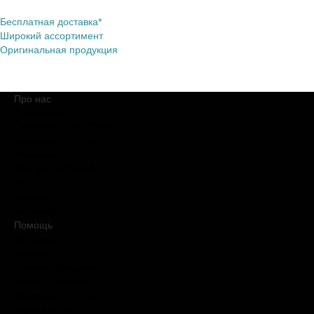
Бесплатная доставка*
Широкий ассортимент
Оригинальная продукция
Про нас
О компании
Обещания BROCARD
Магазины BROCARD
Вакансии
#КупуйОРИГІНАЛ
Контакты
Новости
Медиакит
Помощь
Доставка
Оплата
Условия продажи
Обмен и возврат
Вопросы и ответы
Карта сайта