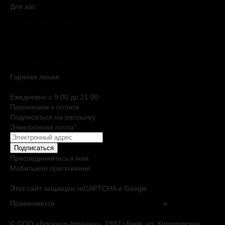
Для вас
Дисконтная программа
Реферальная программа
Подарочные карты
Нишевая парфюмерия
Электронные сертификаты
Бьюти эксперт
Горячая линия
0 800 508 880
Ежедневно c 9:00 до 21:00
Принимаем к оплате
Подписаться на рассылку
Электронная почта
*
Подписаться
Присоединяйтесь к нам
Мобильное приложение
Этот сайт защищен reCAPTCHA и Google
Применяется
Политика конфиденциальности
и
Условия
обслуживания
© ООО «Брокард-Украина», 1997 г.Киев, ул. Кириловская,