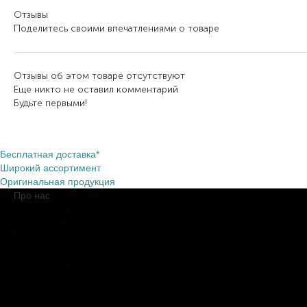
Отзывы
Поделитесь своими впечатлениями о товаре
Отзывы об этом товаре отсутствуют
Еще никто не оставил комментарий
Будьте первыми!
Бесплатная доставка*
Широкий ассортимент
Оригинальная продукция
Про нас
О компании
Обещания BROCARD
Магазины BROCARD
Вакансии
#КупуйОРИГІНАЛ
Контакты
Новости
Медиакит