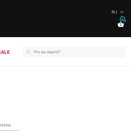
RU
SALE
091912