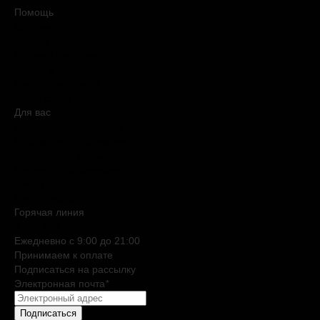
Помощь
Доставка
Оплата
Условия продажи
Обмен и возврат
Вопросы и ответы
Карта сайта
Для вас
Дисконтная программа
Реферальная программа
Подарочные карты
Нишевая парфюмерия
Электронные сертификаты
Бьюти эксперт
Горячая линия
0 800 508 880
Ежедневно c 9:00 до 21:00
Принимаем к оплате
Подписаться на рассылку
Электронная почта
*
Подписаться