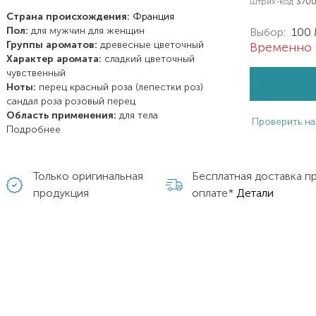
Штрих-код
370
Страна происхождения:
Франция
Пол:
для мужчин
для женщин
Выбор:
100
Группы ароматов:
древесные
цветочный
Временно 
Характер аромата:
сладкий
цветочный
чувственный
Ноты:
перец красный
роза (лепестки роз)
сандал
роза
розовый перец
Область применения:
для тела
Проверить на
Подробнее
Только оригинальная
Бесплатная доставка п
продукция
оплате*
Детали