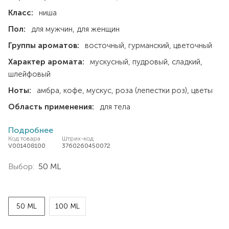
Класс:
ниша
Пол:
для мужчин
для женщин
Группы ароматов:
восточный
гурманский
цветочный
Характер аромата:
мускусный
пудровый
сладкий
шлейфовый
Ноты:
амбра
кофе
мускус
роза (лепестки роз)
цветы
Область применения:
для тела
Подробнее
Код товара
Штрих-код
V001408100
3760260450072
Выбор:
50 ML
50 ML
100 ML