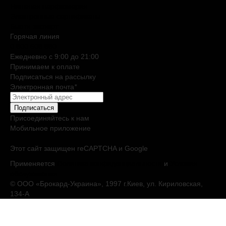
Нишевая парфюмерия
Электронные сертификаты
Бьюти эксперт
Горячая линия
0 800 508 880
Ежедневно c 9:00 до 21:00
Принимаем к оплате
Подписаться на рассылку
Электронная почта
*
Подписаться
Присоединяйтесь к нам
Мобильное приложение
Этот сайт защищен reCAPTCHA и Google
Применяется
Политика конфиденциальности
и
Условия
обслуживания
© ООО «Брокард-Украина», 1997 г.Киев, ул. Кириловская,
134-А