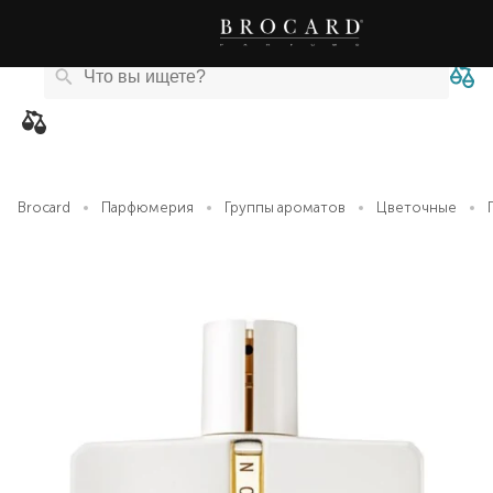
Каталог
Бренды
Акции
Новости
Магазины
eCard
товаров
Brocard
Парфюмерия
Группы ароматов
Цветочные