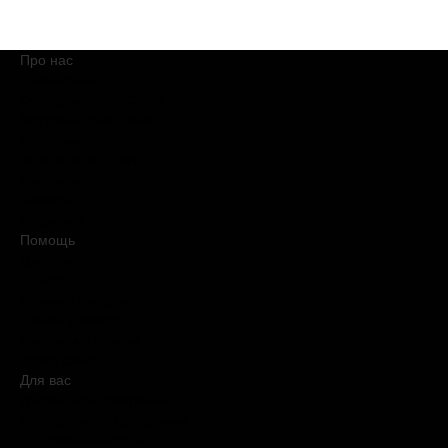
Про нас
О компании
Обещания BROCARD
Магазины BROCARD
Вакансии
#КупуйОРИГІНАЛ
Контакты
Новости
Медиакит
Помощь
Доставка
Оплата
Условия продажи
Обмен и возврат
Вопросы и ответы
Карта сайта
Для вас
Дисконтная программа
Реферальная программа
Подарочные карты