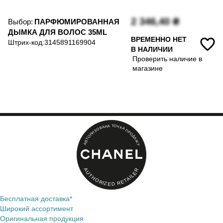
2 346,40
₴
Выбор:
ПАРФЮМИРОВАННАЯ
ДЫМКА ДЛЯ ВОЛОС 35ML
ВРЕМЕННО НЕТ
Штрих-код:
3145891169904
В НАЛИЧИИ
Проверить наличие в
магазине
Т
А
О
Н
Ч
А
К
В
А
О
П
З
Р
И
О
Р
Д
О
А
Т
Ж
В
А
У
A
R
U
E
T
L
H
I
A
O
T
E
R
I
R
Z
E
D
Бесплатная доставка*
Широкий ассортимент
Оригинальная продукция