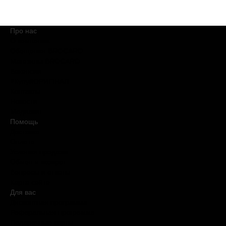
Про нас
О компании
Обещания BROCARD
Магазины BROCARD
Вакансии
#КупуйОРИГІНАЛ
Контакты
Новости
Медиакит
Помощь
Доставка
Оплата
Условия продажи
Обмен и возврат
Вопросы и ответы
Карта сайта
Для вас
Дисконтная программа
Реферальная программа
Подарочные карты