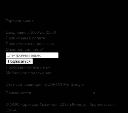
Нишевая парфюмерия
Электронные сертификаты
Бьюти эксперт
Горячая линия
0 800 508 880
Ежедневно c 9:00 до 21:00
Принимаем к оплате
Подписаться на рассылку
Электронная почта
*
Подписаться
Присоединяйтесь к нам
Мобильное приложение
Этот сайт защищен reCAPTCHA и Google
Применяется
Политика конфиденциальности
и
Условия
обслуживания
© ООО «Брокард-Украина», 1997 г.Киев, ул. Кириловская,
134-А