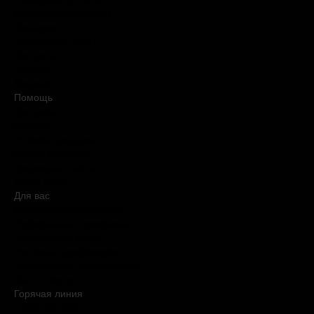
Магазины BROCARD
Вакансии
#КупуйОРИГІНАЛ
Контакты
Новости
Медиакит
Помощь
Доставка
Оплата
Условия продажи
Обмен и возврат
Вопросы и ответы
Карта сайта
Для вас
Дисконтная программа
Реферальная программа
Подарочные карты
Нишевая парфюмерия
Электронные сертификаты
Бьюти эксперт
Горячая линия
0 800 508 880