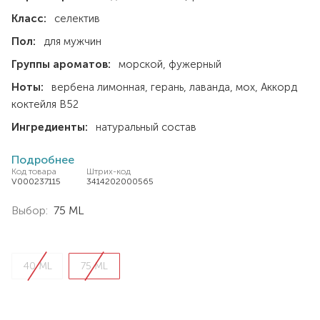
Класс:
селектив
Пол:
для мужчин
Группы ароматов:
морской
фужерный
Ноты:
вербена лимонная
герань
лаванда
мох
Аккорд
коктейля В52
Ингредиенты:
натуральный состав
Подробнее
Код товара
Штрих-код
V000237115
3414202000565
Выбор:
75 ML
40 ML
75 ML