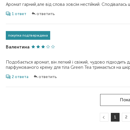
1 ответ
ответить
покупка подтверждена
Валентина
Подобається аромат, він легкий і свіжий, чудово підходить для
2 ответа
ответить
Пока
1
2