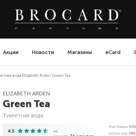
Акции
Новости
Магазины
eCard
летная вода Elizabeth Arden Green Tea
ELIZABETH ARDEN
Green Tea
туалетная вода
Код товара
V00
4.5
на
Штрих-код
085