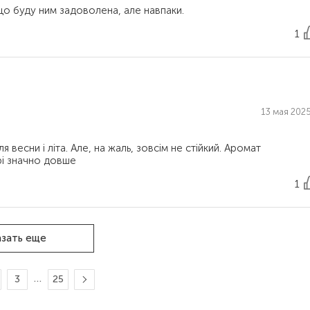
1
13 мая 2025
 весни і літа. Але, на жаль, зовсім не стійкий. Аромат
1
зать еще
…
3
25