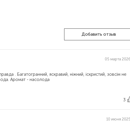
Добавить отзыв
05 марта 2026 
правда . Багатогранний, яскравий, ніжний, іскристий, зовсім не
 вода. Аромат - насолода
3
10 июня 2025 