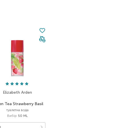
Elizabeth Arden
n Tea Strawberry Basil
туалетна вода
Вибір
50 ML
L