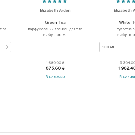
Elizabeth Arden
Elizabeth 
Green Tea
White T
тіла
парфумований лосьйон для тіла
туалетна 
Вибір
500 ML
Вибір
100
100 ML
1 680,00
₴
3 304,0
873,60
₴
1 982,4
В наличии
В налич