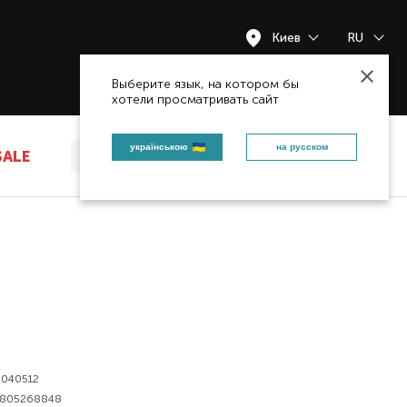
Киев
RU
Закрыть
Выберите язык, на котором бы
хотели просматривать сайт
українською
на русском
SALE
040512
805268848