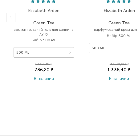
Elizabeth Arden
Elizabeth Arden
Green Tea
Green Tea
ароматизований гель для ванни та
парфумований крем для 
душу
Вибір
500 ML
Вибір
500 ML
500 ML
500 ML
1 512,00
₴
2 570,00
₴
786,20
₴
1 336,40
₴
В наличии
В наличии
Item 1 of 5