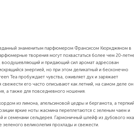
 созданный знаменитым парфюмером Франсисом Кюркджяном в
парфюмерные творения могут похвастаться более чем 20-летн
й, воодушевляющий и придающий сил аромат адресован
искрящийся энергией, но при этом деликатный и бесконечно
reen Tea пробуждает чувства, оживляет дух и заряжает
я свежести его часто описывают как летний, на самом деле он
я, а также для повседневного ношения.
ордом из лимона, апельсиновой цедры и бергамота, а терпки
озиции яркие ноты жасмина переплетаются с зеленым чаем и
й и семенами сельдерея. Гармоничный шлейф из дубового мха
е зеленого великолепия прохлады и свежести.