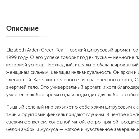
Описание
Elizabeth Arden Green Tea — свежий цитрусовый аромат,
1999 году. О его успехе говорит год выпуска — немногие 
историей успеха. Прохладный, идеально сбалансированны
женщинам сильным, ценящим индивидуальность. Он яркий и 
элегантный. Как чашка зеленого чая драгоценного сорта, G
энергией тело. Это универсальный аромат, и хотя благодар
уместен в любое время года и подходит для любого событи
Пышный зеленый мир заявляет о себе ярким цитрусовым акк
тмин и фруктовый фенхель придают глубины. В центре комп
свежим фенхелем, холодной мятой, остро-пряной гвоздико
белой амбры и мускуса — мягкое и чувственное завершени