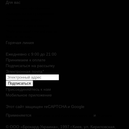
Для вас
Дисконтная программа
Реферальная программа
Подарочные карты
Нишевая парфюмерия
Электронные сертификаты
Бьюти эксперт
Горячая линия
0 800 508 880
Ежедневно c 9:00 до 21:00
Принимаем к оплате
Подписаться на рассылку
Электронная почта
*
Подписаться
Присоединяйтесь к нам
Мобильное приложение
Этот сайт защищен reCAPTCHA и Google
Применяется
Политика конфиденциальности
и
Условия
обслуживания
© ООО «Брокард-Украина», 1997 г.Киев, ул. Кириловская,