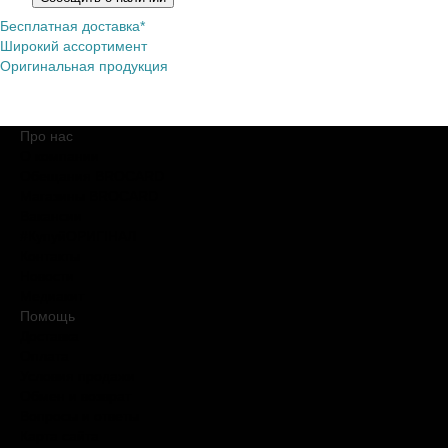
Бесплатная доставка*
Широкий ассортимент
Оригинальная продукция
Про нас
О компании
Обещания BROCARD
Магазины BROCARD
Вакансии
#КупуйОРИГІНАЛ
Контакты
Новости
Медиакит
Помощь
Доставка
Оплата
Условия продажи
Обмен и возврат
Вопросы и ответы
Карта сайта