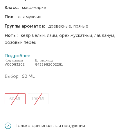
Класс:
масс-маркет
Пол:
для мужчин
Группы ароматов:
древесные
пряные
Ноты:
кедр белый
лайм
орех мускатный
лабданум
розовый перец
Подробнее
Код товара
Штрих-код
V00083202
8433982002281
Выбор:
60 ML
60 ML
100 ML
Только оригинальная продукция