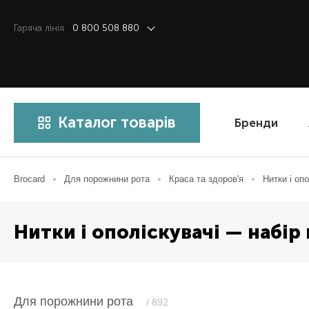
Гаряча лiнiя
0 800 508 880
Каталог товарів
Бренди
Brocard
Для порожнини рота
Краса та здоров'я
Нитки і оп
Нитки і ополіскувачі — набір
Для порожнини рота
/ 892