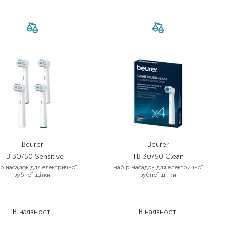
Beurer
Beurer
TB 30/50 Sensitive
TB 30/50 Clean
ір насадок для електричної
набір насадок для електричної
зубної щітки
зубної щітки
839,00
₴
839,00
₴
629,30
₴
629,30
₴
В наявності
В наявності