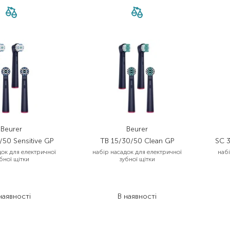
Beurer
Beurer
/50 Sensitive GP
TB 15/30/50 Clean GP
SC 
док для електричної
набір насадок для електричної
наб
бної щітки
зубної щітки
839,00
₴
839,00
₴
629,30
₴
629,30
₴
наявності
В наявності