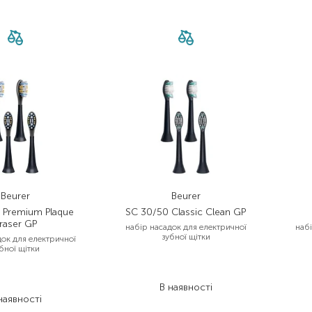
Beurer
Beurer
 Premium Plaque
SC 30/50 Classic Clean GP
raser GP
набір насадок для електричної
наб
зубної щітки
док для електричної
бної щітки
1 055,00
₴
 055,00
₴
822,90
₴
822,90
₴
В наявності
наявності