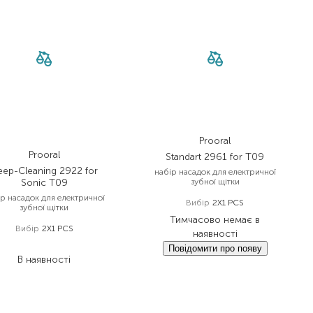
Prooral
Prooral
Standart 2961 for T09
eep-Cleaning 2922 for
набір насадок для електричної
Sonic T09
зубної щітки
ір насадок для електричної
Вибір
2X1 PCS
зубної щітки
Тимчасово немає в
Вибір
2X1 PCS
наявності
394,00
₴
Повідомити про появу
В наявності