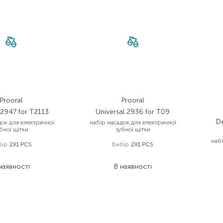
Prooral
Prooral
 2947 for T2113
Universal 2936 for T09
D
док для електричної
набір насадок для електричної
бної щітки
зубної щітки
наб
бір
2X1 PCS
Вибір
2X1 PCS
394,00
₴
394,00
₴
наявності
В наявності