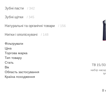
Зубні пасти
/ 342
Зубні щітки
/ 345
Натуральні та органічні товари
/ 156
Нитки і ополіскувачі
/ 148
Фільтрувати
Ціна
Торгова марка
Тип товару
Стать
TB 15/30
Вік
набір наса
Область застосування
зу
Країна походження
В 