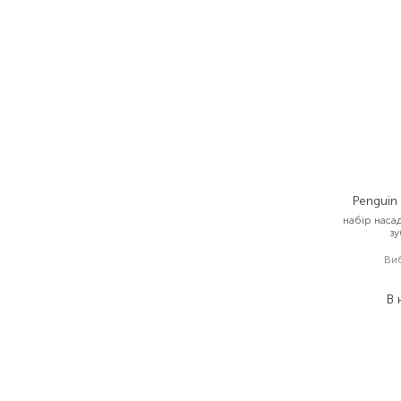
Penguin
набір наса
зу
Ви
В 