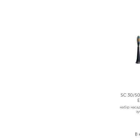
SC 30/50
E
набір наса
зу
1
В 