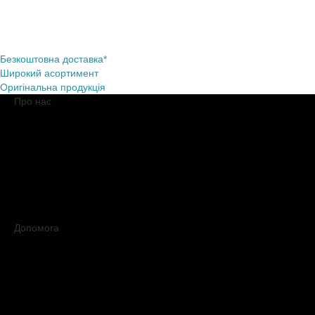
Безкоштовна доставка*
Широкий асортимент
Оригінальна продукція
Про нас
Про компанію
Обіцянки BROCARD
Магазини BROCARD
Вакансії
#КупуйОРИГІНАЛ
Контакти
Новини
Медіакіт
Допомога
Доставка
Оплата
Умови продажу
Обмін і повернення
Питання та відповіді
Мапа сайту