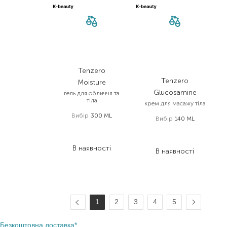
Tenzero
Tenzero
Moisture
Glucosamine
гель для обличчя та
тіла
крем для масажу тіла
Вибір
300 ML
Вибір
140 ML
240,00
₴
222,00
₴
144,00
₴
111,00
₴
В наявності
В наявності
1
2
3
4
5
Безкоштовна доставка*