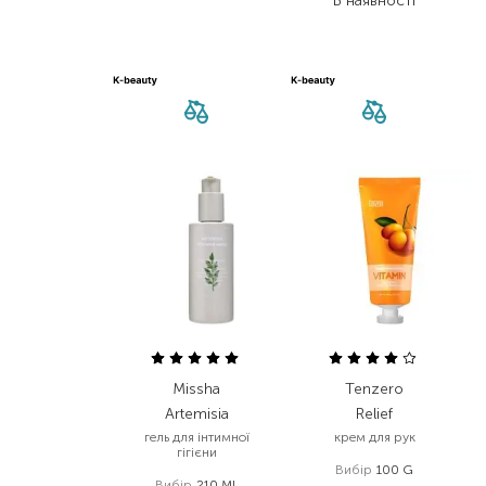
В наявності
Missha
Tenzero
Artemisia
Relief
гель для інтимної
крем для рук
гігієни
Вибір
100 G
Вибір
210 ML