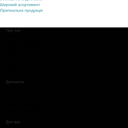
Широкий асортимент
Оригінальна продукція
Про нас
Про компанію
Обіцянки BROCARD
Магазини BROCARD
Вакансії
#КупуйОРИГІНАЛ
Контакти
Новини
Медіакіт
Допомога
Доставка
Оплата
Умови продажу
Обмін і повернення
Питання та відповіді
Мапа сайту
Для вас
Дисконтна програма