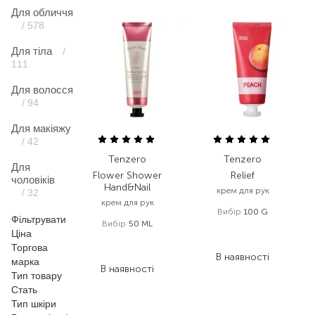
Для обличчя
/ 578
Для тіла
/
111
Для волосся
/ 94
Для макіяжу
/ 42
Tenzero
Tenzero
Для
Flower Shower
Relief
чоловіків
Hand&Nail
крем для рук
/ 32
крем для рук
Вибір
100 G
Фільтрувати
Вибір
50 ML
130,00
₴
Ціна
158,00
₴
78,00
₴
Торгова
94,80
₴
В наявності
марка
В наявності
Тип товару
Стать
Тип шкіри