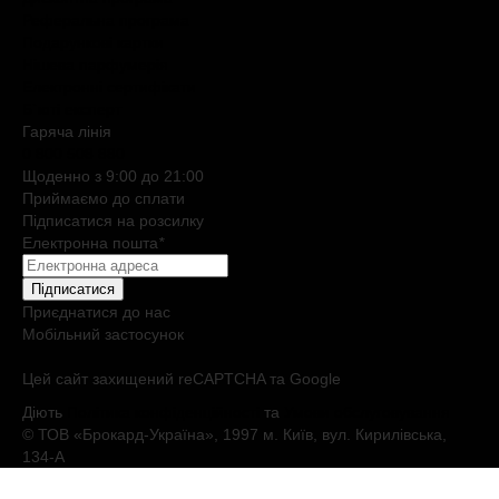
Реферальна програма
Подарункові картки
Нішева парфумерія
Електронні сертифікати
Б`юті експерт
Гаряча лiнiя
0 800 508 880
Щоденно з 9:00 до 21:00
Приймаємо до сплати
Підписатися на розсилку
Електронна пошта
*
Підписатися
Приєднатися до нас
Мобільний застосунок
Цей сайт захищений reCAPTCHA та Google
Діють
Політика конфіденційності
та
Умови обслуговування
© ТОВ «Брокард-Україна», 1997 м. Київ, вул. Кирилівська,
134-А