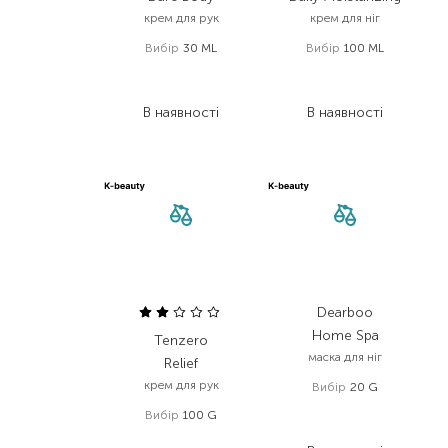
крем для рук
крем для ніг
Вибір
30 ML
Вибір
100 ML
277,00
₴
168,00
₴
166,20
₴
100,80
₴
В наявності
В наявності
Dearboo
Home Spa
Tenzero
маска для ніг
Relief
крем для рук
Вибір
20 G
166,00
₴
Вибір
100 G
99,60
₴
130,00
₴