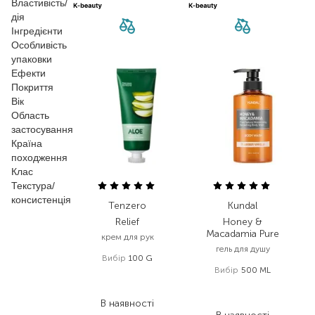
Властивість/
дія
Інгредієнти
Особливість
упаковки
Ефекти
Покриття
Вік
Область
застосування
Країна
походження
Клас
Текстура/
консистенція
Tenzero
Kundal
Relief
Honey &
Macadamia Pure
крем для рук
гель для душу
Вибір
100 G
Вибір
500 ML
130,00
₴
867,00
₴
78,00
₴
511,50
₴
В наявності