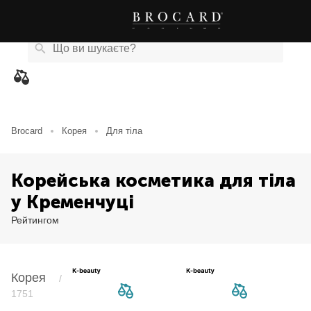
Каталог
Бренди
Акції
Новини
Магазини
eCard
товарів
Brocard
Корея
Для тіла
Корейська косметика для тіла
у Кременчуці
Рейтингом
Корея
/
1751