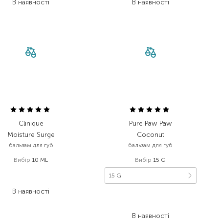
В наявності
В наявності
Clinique
Pure Paw Paw
Moisture Surge
Coconut
бальзам для губ
бальзам для губ
Вибір
10 ML
Вибір
15 G
1 140,00
₴
15 G
672,60
₴
В наявності
248,00
₴
198,40
₴
В наявності