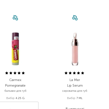
Carmex
La Mer
Pomegranate
Lip Serum
бальзам для губ
сироватка для губ
Вибір
4.25 G
Вибір
7 ML
3 645,00
₴
В наявності