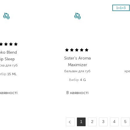
oko Blend
Sister's Aroma
Lip Sleep
Maximizer
ска для губ
бальзам для губ
кре
ибір
15 ML
Вибір
4 G
398,00
₴
278,60
₴
559,00
₴
наявності
В наявності
1
2
3
4
5