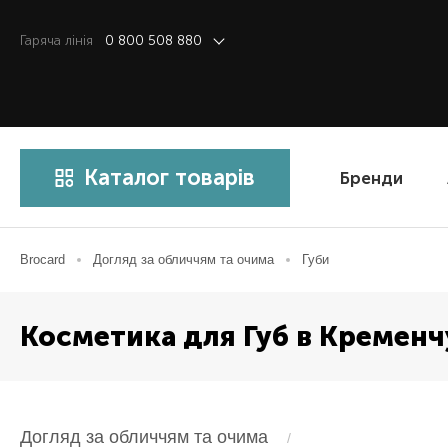
Гаряча лiнiя
0 800 508 880
Каталог товарів
Бренди
Brocard
Догляд за обличчям та очима
Губи
Косметика для Губ в Кременч
Догляд за обличчям та очима
/