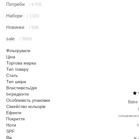
Потреби
/ 6705
Набори
/ 1101
Новинки
/ 506
sale
/ 3859
Фільтрувати
Ціна
Торгова марка
Тип товару
Стать
Тип шкіри
Властивість/дія
Інгредієнти
Особливість упаковки
Babe 
Сімейство кольорів
Ефекти
сонцезахис
Покриття
Ноти
SPF
Вік
В 