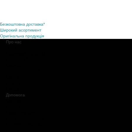
Безкоштовна доставка*
Широкий асортимент
Оригінальна продукція
Про нас
Про компанію
Обіцянки BROCARD
Магазини BROCARD
Вакансії
#КупуйОРИГІНАЛ
Контакти
Новини
Медіакіт
Допомога
Доставка
Оплата
Умови продажу
Обмін і повернення
Питання та відповіді
Мапа сайту