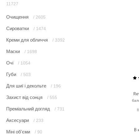
11727
Очищення
/ 2605
Сироватки
/ 1474
Креми для обличчя
/ 3392
Маски
/ 1698
Очі
/ 1054
Губи
/ 503
Для шиї і декольте
/ 196
Re
Захист від сонця
/ 555
бал
Преміальний догляд
/ 731
Аксесуари
/ 233
В 
Міні об'єми
/ 90