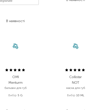
egranate
140,00
₴
107,80
₴
В наявності
OMI
Collistar
Menturm
NOT
бальзам для губ
маска для губ
Вибір
5 G
Вибір
10 ML
300,00
₴
1 262,00
₴
240,00
₴
694,10
₴