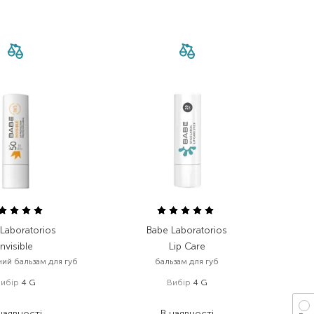
Laboratorios
Babe Laboratorios
Invisible
Lip Care
ний бальзам для губ
бальзам для губ
Вибір
4 G
Вибір
4 G
351,00
₴
349,00
₴
наявності
В наявності