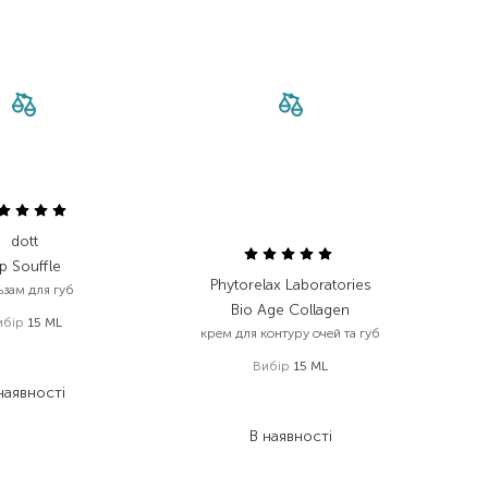
dott
ip Souffle
Phytorelax Laboratories
ьзам для губ
Bio Age Collagen
ибір
15 ML
крем для контуру очей та губ
360,00
₴
Вибір
15 ML
234,00
₴
наявності
1 124,00
₴
843,00
₴
В наявності