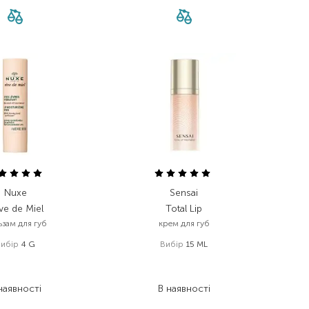
Nuxe
Sensai
ve de Miel
Total Lip
ьзам для губ
крем для губ
Вибір
4 G
Вибір
15 ML
407,00
₴
6 586,00
₴
346,00
₴
4 610,20
₴
наявності
В наявності