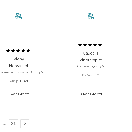
Caudalie
Vichy
Vinoterapist
Neovadiol
бальзам для губ
м для контуру очей та губ
Вибір
5 G
Вибір
15 ML
699,00
₴
510,30
₴
1 446,00
₴
В наявності
В наявності
…
21