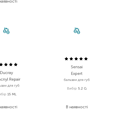
наявності
Sensai
Ducray
Expert
cnyl Repair
бальзам для губ
ьзам для губ
Вибір
5.2 G
ибір
15 ML
3 293,00
₴
468,00
₴
2 305,10
₴
наявності
В наявності