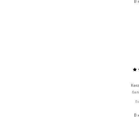
В 
Kera
бал
В
В 