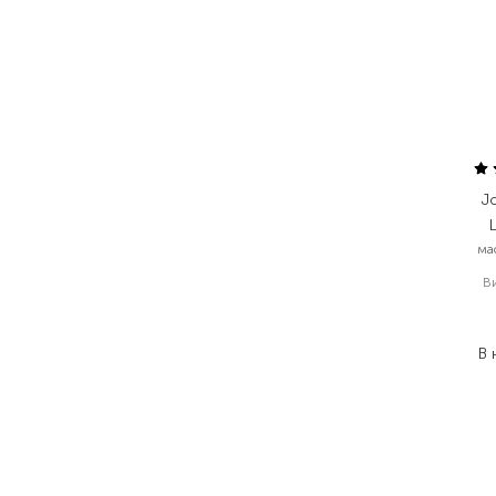
J
ма
В
В 