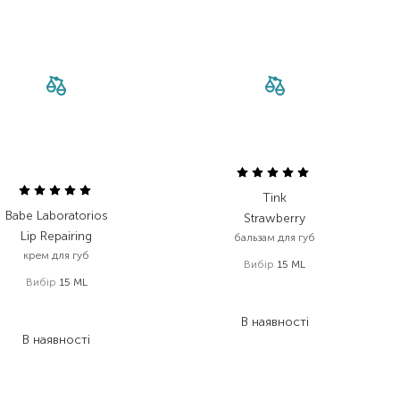
Tink
Babe Laboratorios
Strawberry
Lip Repairing
бальзам для губ
крем для губ
Вибір
15 ML
Вибір
15 ML
98,00
₴
379,00
₴
68,60
₴
303,20
₴
В наявності
В наявності