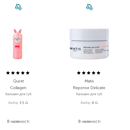
Quret
Matis
Collagen
Reponse Delicate
бальзам для губ
бальзам для губ
Вибір
3.5 G
Вибір
8 G
360,00
₴
1 189,00
₴
216,00
₴
832,30
₴
В наявності
В наявності