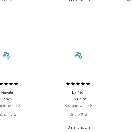
Pom
Mavala
La Mer
Candy
Lip Balm
ьзам для губ
бальзам для губ
ибір
4.5 G
Вибір
9 G
467,00
₴
3 405,00
₴
350,30
₴
В наявності