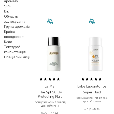
аромату
SPF
Вік
Область
застосування
Група ароматів
Країна
походження
Клас
Текстура/
консистенція
Спеціальні акції
La Mer
Babe Laboratorios
The Spf 50 Uv
Super Fluid
Protecting Fluid
сонцезахисний флюїд
для обличчя
сонцезахисний флюїд
для обличчя
Вибір
50 ML
Вибір
50 ML