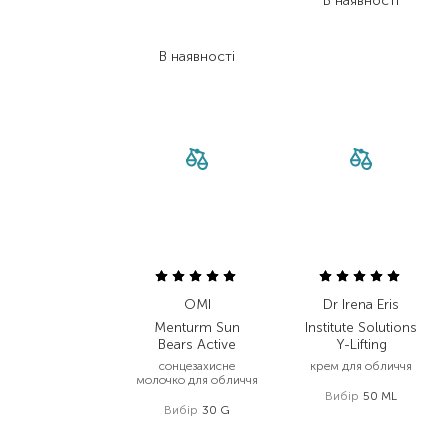
В наявності
1 330,00
₴
784,70
₴
В наявності
OMI
Dr Irena Eris
Menturm Sun
Institute Solutions
Bears Active
Y-Lifting
сонцезахисне
крем для обличчя
молочко для обличчя
Вибір
50 ML
Вибір
30 G
5 164,00
₴
500,00
₴
3 614,80
₴