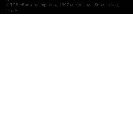
© ТОВ «Брокард-Україна», 1997 м. Київ, вул. Кирилівська,
134-А