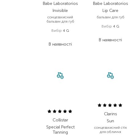
Babe Laboratorios
Babe Laboratorios
Invisible
Lip Care
сонцезахисний
бальзам для губ
бальзам для губ
Вибір
4 G
Вибір
4 G
349,00
₴
351,00
₴
В наявності
В наявності
Clarins
Collistar
Sun
Special Perfect
сонцезахисний стік
Tanning
для обличчя