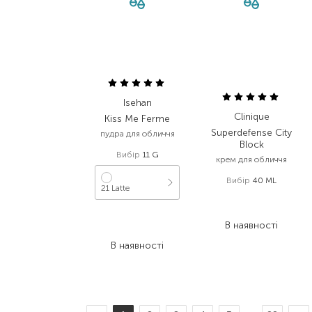
Isehan
Clinique
Kiss Me Ferme
Superdefense City
пудра для обличчя
Block
Вибір
11 G
крем для обличчя
Вибір
40 ML
21 Latte
1 760,00
₴
1 038,40
₴
600,00
₴
В наявності
480,00
₴
В наявності