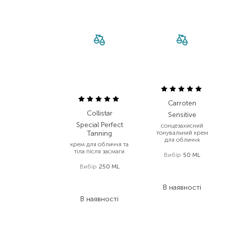
Carroten
Collistar
Sensitive
Special Perfect
сонцезахисний
Tanning
тонувальний крем
для обличчя
крем для обличчя та
тіла після засмаги
Вибір
50 ML
Вибір
250 ML
585,00
₴
315,90
₴
2 040,00
₴
В наявності
1 224,00
₴
В наявності