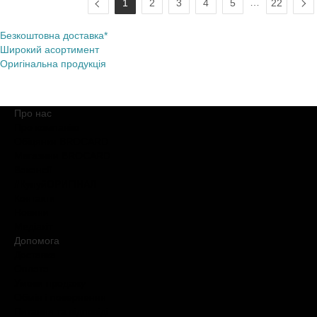
…
1
2
3
4
5
22
Безкоштовна доставка*
Широкий асортимент
Оригінальна продукція
Про нас
Про компанію
Обіцянки BROCARD
Магазини BROCARD
Вакансії
#КупуйОРИГІНАЛ
Контакти
Новини
Медіакіт
Допомога
Доставка
Оплата
Умови продажу
Обмін і повернення
Питання та відповіді