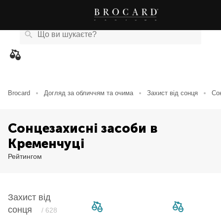
Каталог
Бренди
Акції
Новини
Магазини
eCard
товарів
Brocard
Догляд за обличчям та очима
Захист від сонця
Со
Сонцезахисні засоби в
Кременчуці
Рейтингом
Захист від
сонця
/ 628