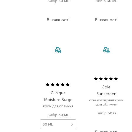
Вибір
50 ML
Вибір
30 ML
1 044,00
₴
2 500,00
₴
835,20
₴
2 000,00
₴
В наявності
В наявності
Jole
Clinique
Sunscreen
Moisture Surge
сонцезахисний крем
для обличчя
крем для обличчя
Вибір
50 G
Вибір
30 ML
965,00
₴
30 ML
772,00
₴