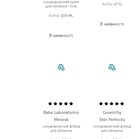
сонцезахисний крем
Вибір
17 G
для обличчя і тіла
1 960,00
₴
Вибір
100 ML
1 019,20
₴
1 987,00
₴
В наявності
1 192,20
₴
В наявності
Babe Laboratorios
Givenchy
Mineral
Skin Perfecto
сонцезахисний флюїд
сонцезахисний флюїд
для обличчя
для обличчя