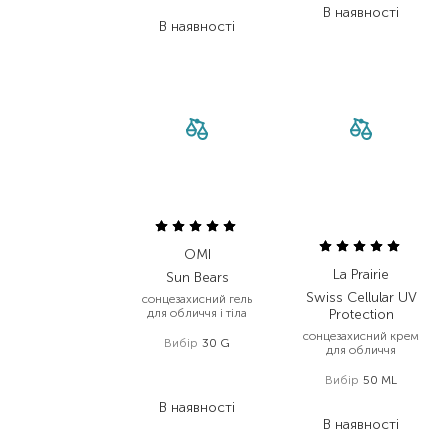
400,00
₴
В наявності
В наявності
OMI
La Prairie
Sun Bears
Swiss Cellular UV
сонцезахисний гель
для обличчя і тіла
Protection
сонцезахисний крем
Вибір
30 G
для обличчя
470,00
₴
Вибір
50 ML
376,00
₴
8 662,50
₴
В наявності
В наявності