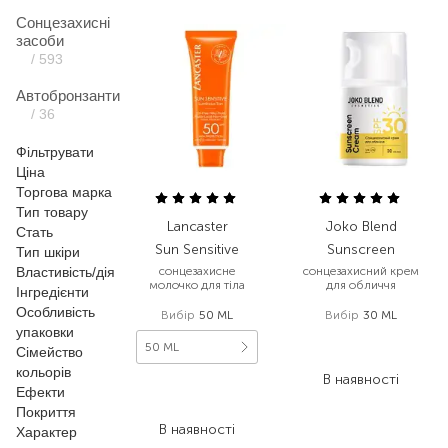
Сонцезахисні
засоби
/ 593
Автобронзанти
/ 36
Фільтрувати
Ціна
Торгова марка
Тип товару
Lancaster
Joko Blend
Стать
Sun Sensitive
Sunscreen
Тип шкіри
Властивість/дія
сонцезахисне
сонцезахисний крем
молочко для тіла
для обличчя
Інгредієнти
Особливість
Вибір
50 ML
Вибір
30 ML
упаковки
448,00
₴
50 ML
Сімейство
313,60
₴
кольорів
В наявності
2 296,00
₴
Ефекти
1 354,60
₴
Покриття
В наявності
Характер