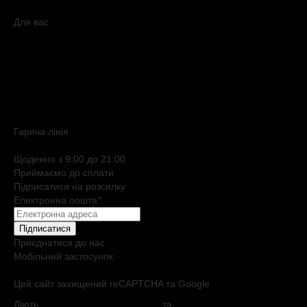
Мапа сайту
Для вас
Дисконтна програма
Реферальна програма
Подарункові картки
Нішева парфумерія
Електронні сертифікати
Б`юті експерт
Клієнтські дні
Гаряча лiнiя
0 800 508 880
Щоденно з 9:00 до 21:00
Приймаємо до сплати
Підписатися на розсилку
Електронна пошта
*
Підписатися
Приєднатися до нас
Мобільний застосунок
Цей сайт захищений reCAPTCHA та Google
Діють
Політика конфіденційності
та
Умови обслуговування