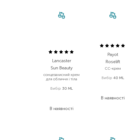
Payot
Lancaster
Roselift
Sun Beauty
CC-крем
сонцезахисний крем
Вибір
40 ML
для обличчя і тіла
3 601,00
₴
Вибір
30 ML
2 160,60
₴
1 960,00
₴
В наявності
1 019,20
₴
В наявності