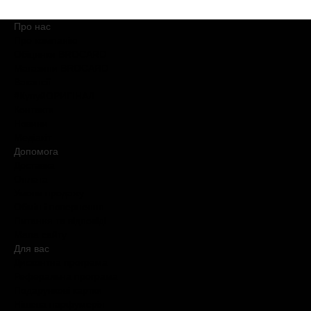
Про нас
Про компанію
Обіцянки BROCARD
Магазини BROCARD
Вакансії
#КупуйОРИГІНАЛ
Контакти
Новини
Медіакіт
Допомога
Доставка
Оплата
Умови продажу
Обмін і повернення
Питання та відповіді
Мапа сайту
Для вас
Дисконтна програма
Реферальна програма
Подарункові картки
Нішева парфумерія