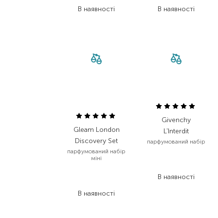
В наявності
В наявності
Givenchy
Gleam London
L'Interdit
Discovery Set
парфумований набір
парфумований набір
5 910,00
₴
міні
3 664,20
₴
2 744,00
₴
В наявності
2 058,00
₴
В наявності