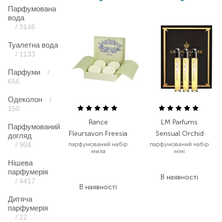
Парфумована
вода
/ 3146
Туалетна вода
/ 1133
Парфуми
/
656
Одеколон
/
150
Rance
LM Parfums
Парфумований
Fleursavon Freesia
Sensual Orchid
догляд
/ 904
парфумований набір
парфумований набір
мила
міні
Нішева
2 912,00
₴
7 560,00
₴
парфумерія
1 747,20
₴
В наявності
/ 4417
В наявності
Дитяча
парфумерія
/ 22