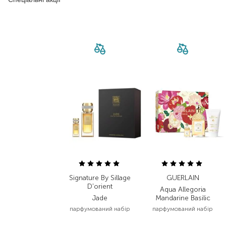
Signature By Sillage
GUERLAIN
D'orient
Aqua Allegoria
Jade
Mandarine Basilic
парфумований набір
парфумований набір
12 600,00
₴
3 949,40
₴