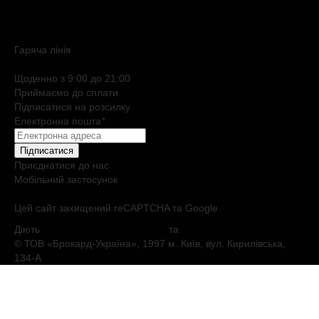
Електронні сертифікати
Б`юті експерт
Клієнтські дні
Гаряча лiнiя
0 800 508 880
Щоденно з 9:00 до 21:00
Приймаємо до сплати
Підписатися на розсилку
Електронна пошта
*
Підписатися
Приєднатися до нас
Мобільний застосунок
Цей сайт захищений reCAPTCHA та Google
Діють
Політика конфіденційності
та
Умови обслуговування
© ТОВ «Брокард-Україна», 1997 м. Київ, вул. Кирилівська,
134-А