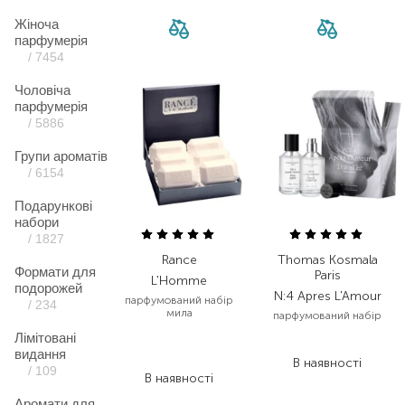
Жіноча
парфумерія
/ 7454
Чоловіча
парфумерія
/ 5886
Групи ароматів
/ 6154
Подарункові
набори
/ 1827
Rance
Thomas Kosmala
Формати для
Paris
L'Homme
подорожей
N:4 Apres L'Amour
парфумований набір
/ 234
мила
парфумований набір
Лімітовані
3 808,00
₴
5 970,00
₴
видання
2 284,80
₴
В наявності
/ 109
В наявності
Аромати для