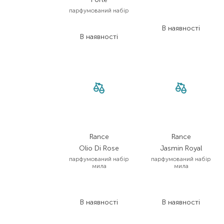
6 608,00
₴
парфумований набір
4 295,20
₴
4 117,50
₴
В наявності
В наявності
Rance
Rance
Olio Di Rose
Jasmin Royal
парфумований набір
парфумований набір
мила
мила
3 808,00
₴
3 808,00
₴
2 284,80
₴
2 284,80
₴
В наявності
В наявності