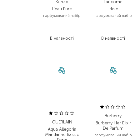
Kenzo
Lancome
L'eau Pure
Idole
парфумований набір
парфумований набір
3 750,00
₴
5 700,00
₴
2 812,50
₴
4 275,00
₴
В наявності
В наявності
Burberry
GUERLAIN
Burberry Her Elixir
De Parfum
Aqua Allegoria
Mandarine Basilic
парфумований набір
Forte