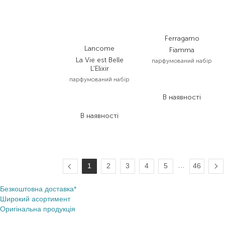
Ferragamo
Lancome
Fiamma
La Vie est Belle
парфумований набір
L'Elixir
3 896,00
₴
парфумований набір
2 025,90
₴
10 020,00
₴
В наявності
7 515,00
₴
В наявності
…
1
2
3
4
5
46
Безкоштовна доставка*
Широкий асортимент
Оригінальна продукція