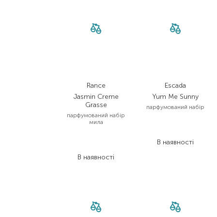
Rance
Escada
Jasmin Creme
Yum Me Sunny
Grasse
парфумований набір
парфумований набір
мила
4 256,00
₴
2 766,40
₴
5 320,00
₴
В наявності
3 192,00
₴
В наявності