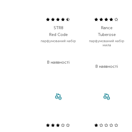
STR8
Rance
Red Code
Tuberose
парфумований набір
парфумований набір
мила
1 204,00
₴
3 808,00
₴
842,80
₴
2 284,80
₴
В наявності
В наявності