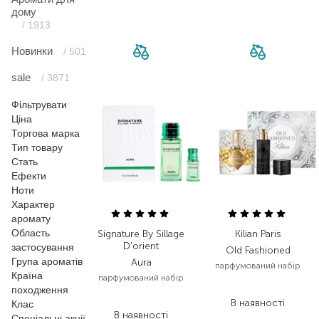
дому
/ 1913
Новинки
/ 501
sale
/ 3871
Фільтрувати
Ціна
Торгова марка
Тип товару
Стать
Ефекти
Ноти
Характер
аромату
Область
Signature By Sillage
Kilian Paris
D'orient
застосування
Old Fashioned
Група ароматів
Aura
парфумований набір
Країна
парфумований набір
13 985,00
₴
походження
12 600,00
₴
В наявності
Клас
В наявності
Спеціальні акції