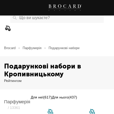
Каталог
Бренди
Акції
Новини
Магазини
eCard
товарів
Brocard
Парфумерія
Подарункові набори
Подарункові набори в
Кропивницькому
Рейтингом
Для неї
(617)
Для нього
(437)
Парфумерія
Item NaN of 0
/ 13361