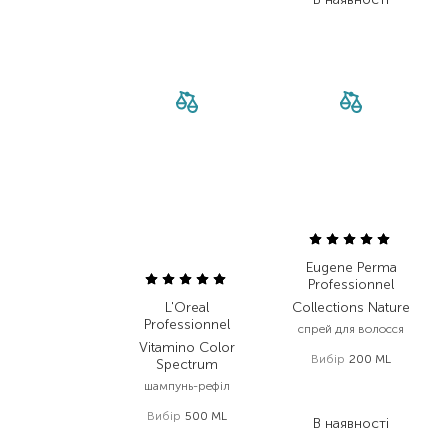
Eugene Perma
Professionnel
L'Oreal
Collections Nature
Professionnel
спрей для волосся
Vitamino Color
Вибір
200 ML
Spectrum
1 424,00
₴
шампунь-рефіл
740,50
₴
Вибір
500 ML
В наявності
1 455,00
₴