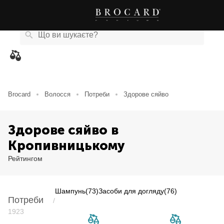
Каталог
Бренди
Акції
Новини
Магазини
eCard
товарів
Brocard
Волосся
Потреби
Здорове сяйво
Здорове сяйво в
Кропивницькому
Рейтингом
Шампунь
(73)
Засоби для догляду
(76)
Потреби
/
Item NaN of 0
1923