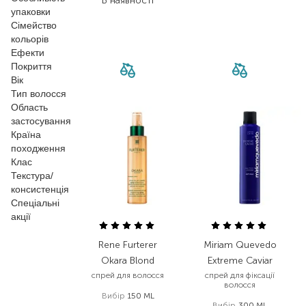
В наявності
упаковки
Сімейство
кольорів
Ефекти
Покриття
Вік
Тип волосся
Область
застосування
Країна
походження
Клас
Текстура/
консистенція
Спеціальні
акції
Rene Furterer
Miriam Quevedo
Okara Blond
Extreme Caviar
спрей для волосся
спрей для фіксації
волосся
Вибір
150 ML
Вибір
300 ML