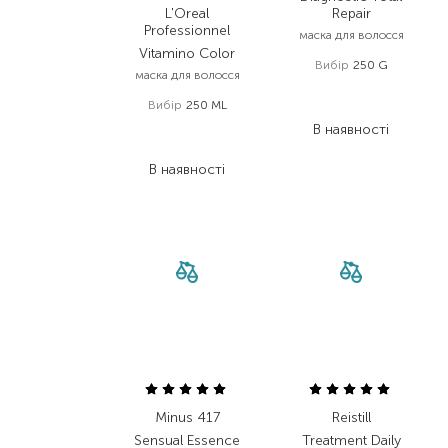
L'Oreal
Repair
Professionnel
маска для волосся
Vitamino Color
Вибір
250 G
маска для волосся
450,00
₴
Вибір
250 ML
360,00
₴
1 159,00
₴
В наявності
846,10
₴
В наявності
Minus 417
Reistill
Sensual Essence
Treatment Daily