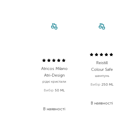
Reistill
Atricos Milano
Colour Safe
Atri-Design
шампунь
рідкі кристали
Вибір
250 ML
Вибір
50 ML
790,00
₴
879,00
₴
410,80
₴
553,80
₴
В наявності
В наявності