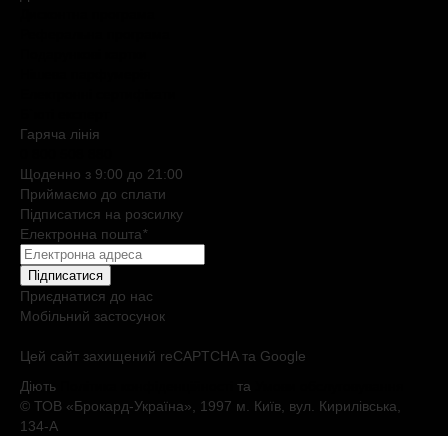
Дисконтна програма
Реферальна програма
Подарункові картки
Нішева парфумерія
Електронні сертифікати
Б`юті експерт
Гаряча лiнiя
0 800 508 880
Щоденно з 9:00 до 21:00
Приймаємо до сплати
Підписатися на розсилку
Електронна пошта
*
Підписатися
Приєднатися до нас
Мобільний застосунок
Цей сайт захищений reCAPTCHA та Google
Діють
Політика конфіденційності
та
Умови обслуговування
© ТОВ «Брокард-Україна», 1997 м. Київ, вул. Кирилівська,
134-А