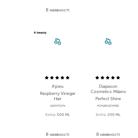
1 062,20
₴
В наявності
A'pieu
Diapason
Cosmetics Milano
Raspberry Vinegar
Hair
Perfect Shine
шампунь
кондиціонер
Вибір
500 ML
Вибір
200 ML
1 032,00
₴
595,00
₴
516,00
₴
476,00
₴
В наявності
В наявності