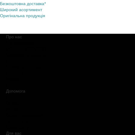
Безкоштовна доставка*
Широкий асортимент
Оригінальна продукція
Про нас
Про компанію
Обіцянки BROCARD
Магазини BROCARD
Вакансії
#КупуйОРИГІНАЛ
Контакти
Новини
Медіакіт
Допомога
Доставка
Оплата
Умови продажу
Обмін і повернення
Питання та відповіді
Мапа сайту
Для вас