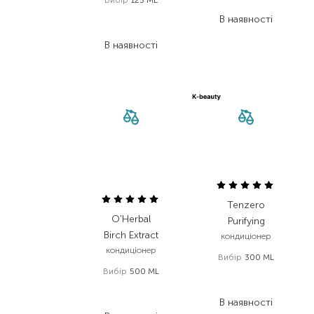
Вибір
125 ML
597,50
₴
1 453,00
₴
В наявності
871,80
₴
В наявності
Tenzero
O'Herbal
Purifying
Birch Extract
кондиціонер
кондиціонер
Вибір
300 ML
Вибір
500 ML
407,00
₴
260,00
₴
203,50
₴
208,00
₴
В наявності