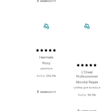
В наявності
Hairmate
Kissy
шампунь
L'Oreal
Вибір
250 ML
Professionnel
478,00
₴
Absolut Repair
262,90
₴
олійка для волосся
В наявності
Вибір
90 ML
1 159,00
₴
846,10
₴
В наявності