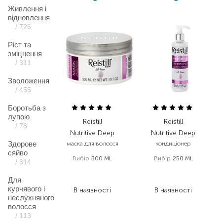
Живлення і
відновлення
/ 726
Ріст та
зміцнення
/ 311
Зволоження
/ 455
Боротьба з
лупою
Reistill
Reistill
/ 78
Nutritive Deep
Nutritive Deep
Здорове
маска для волосся
кондиціонер
сяйво
Вибір
300 ML
Вибір
250 ML
/ 314
1 075,00
₴
857,00
₴
Для
645,00
₴
445,60
₴
курчявого і
В наявності
В наявності
неслухняного
волосся
/ 113