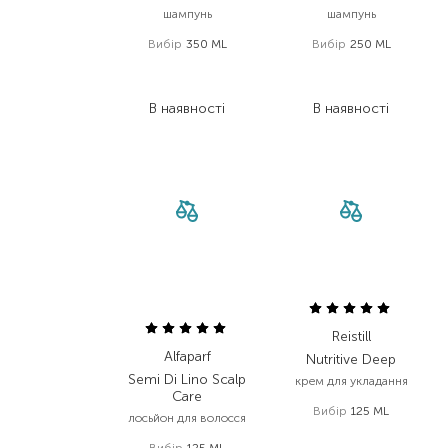
шампунь
шампунь
Вибір
350 ML
Вибір
250 ML
1 134,00
₴
722,00
₴
555,70
₴
382,70
₴
В наявності
В наявності
Reistill
Alfaparf
Nutritive Deep
Semi Di Lino Scalp
крем для укладання
Care
Вибір
125 ML
лосьйон для волосся
1 149,00
₴