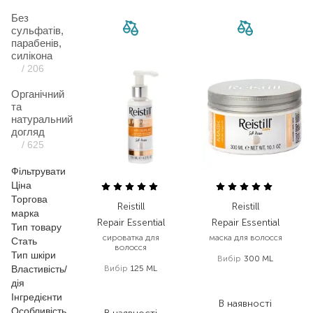
Без
сульфатів,
парабенів,
силікона
/ 206
Органічний
та
натуральний
догляд
/ 625
Фільтрувати
Ціна
Торгова
Reistill
Reistill
марка
Repair Essential
Repair Essential
Тип товару
сироватка для
маска для волосся
Стать
волосся
Тип шкіри
Вибір
300 ML
Властивість/
Вибір
125 ML
1 075,00
₴
дія
968,00
₴
559,00
₴
Інгредієнти
503,40
₴
В наявності
Особливість