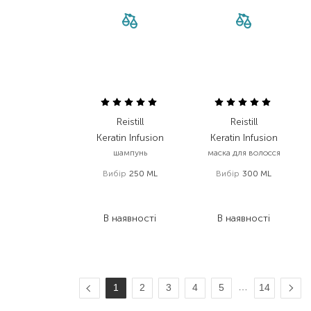
Reistill
Reistill
Keratin Infusion
Keratin Infusion
шампунь
маска для волосся
Вибір
250 ML
Вибір
300 ML
756,00
₴
1 075,00
₴
393,10
₴
645,00
₴
В наявності
В наявності
…
1
2
3
4
5
14