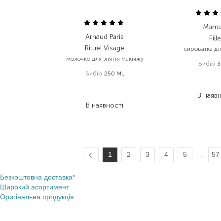
Mama
Arnaud Paris
Fille
Rituel Visage
сироватка дл
молочко для зняття макіяжу
Вибір
3
Вибір
250 ML
1 059
1 174,00
₴
741,
704,40
₴
В наяв
В наявності
…
1
2
3
4
5
57
Безкоштовна доставка*
Широкий асортимент
Оригінальна продукція