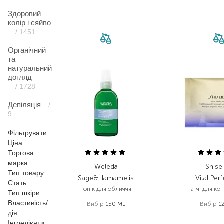
Здоровий
колір і сяйво
/ 1451
Органічний
та
натуральний
догляд
/ 1728
Депіляція
/
9
Фільтрувати
Ціна
Торгова
марка
Weleda
Shise
Тип товару
Sage&Hamamelis
Vital Per
Стать
тонік для обличчя
патчі для ко
Тип шкіри
Властивість/
Вибір
150 ML
Вибір
1
дія
675,00
₴
6 115
Інгредієнти