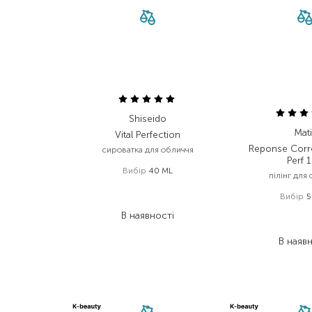
Shiseido
Mati
Vital Perfection
Reponse Corre
сироватка для обличчя
Perf 
Вибір
40 ML
пілінг для
9 349,00
₴
Вибір
5
4 861,50
₴
2 765
В наявності
1 935
В наяв