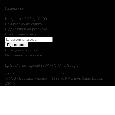
Б`юті експерт
Гаряча лiнiя
0 800 508 880
Щоденно з 9:00 до 21:00
Приймаємо до сплати
Підписатися на розсилку
Електронна пошта
*
Підписатися
Приєднатися до нас
Мобільний застосунок
Цей сайт захищений reCAPTCHA та Google
Діють
Політика конфіденційності
та
Умови обслуговування
© ТОВ «Брокард-Україна», 1997 м. Київ, вул. Кирилівська,
134-А