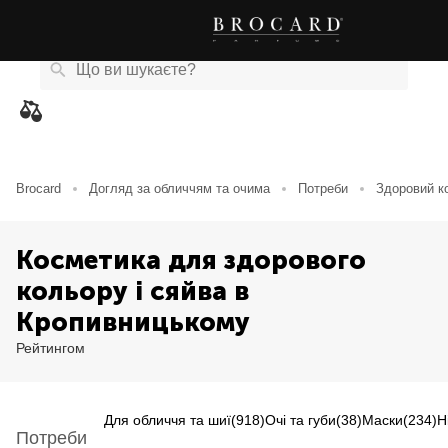
Каталог
Бренди
Акції
Новини
Магазини
eCard
товарів
Brocard
Догляд за обличчям та очима
Потреби
Здоровий ко
Косметика для здорового
кольору і сяйва в
Кропивницькому
Рейтингом
Для обличчя та шиї
(918)
Очі та губи
(38)
Маски
(234)
Н
Потреби
Item NaN of 0