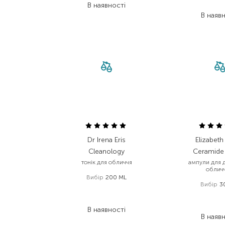
В наявності
296,
В наяв
Dr Irena Eris
Elizabeth
Cleanology
Ceramide 
тонік для обличчя
ампули для д
облич
Вибір
200 ML
Вибір
3
2 013,00
₴
3 360
1 409,10
₴
2 016
В наявності
В наяв