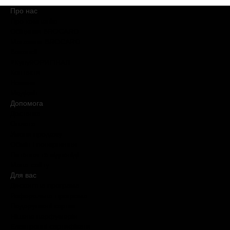
Про нас
Про компанію
Обіцянки BROCARD
Магазини BROCARD
Вакансії
#КупуйОРИГІНАЛ
Контакти
Новини
Медіакіт
Допомога
Доставка
Оплата
Умови продажу
Обмін і повернення
Питання та відповіді
Мапа сайту
Для вас
Дисконтна програма
Реферальна програма
Подарункові картки
Нішева парфумерія
Електронні сертифікати