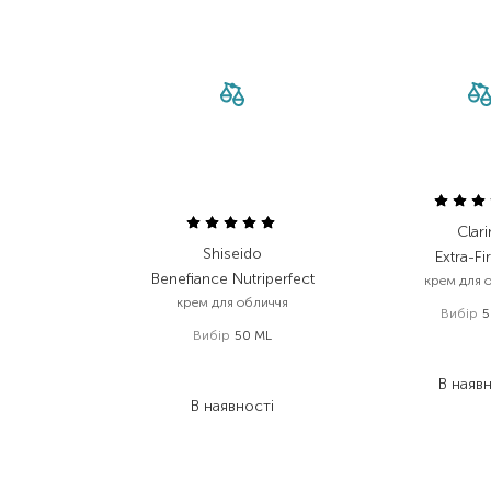
Clari
Shiseido
Extra-Fi
Benefiance Nutriperfect
крем для 
крем для обличчя
Вибір
5
Вибір
50 ML
4 760
8 526,00
₴
2 475
5 115,60
₴
В наяв
В наявності