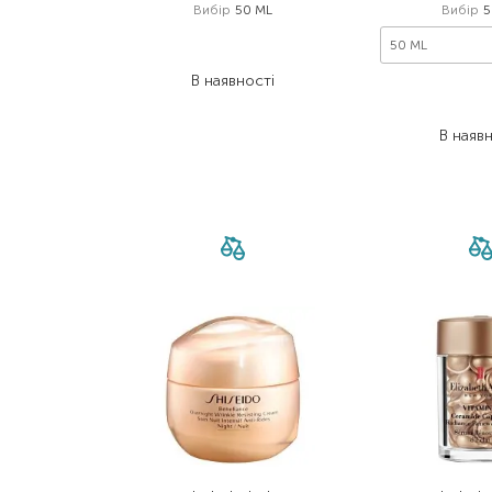
Вибір
50 ML
Вибір
5
2 380,00
₴
50 ML
1 428,00
₴
В наявності
739,
539,
В наяв