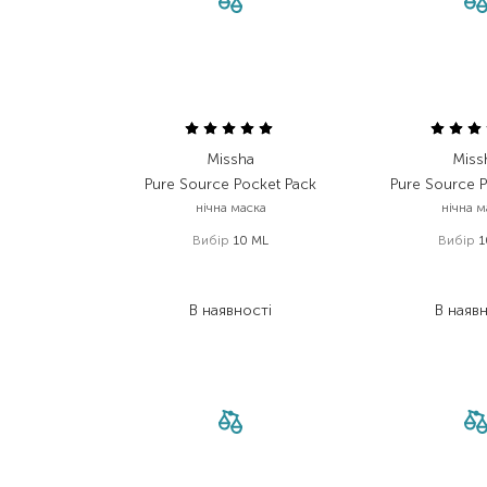
Missha
Miss
Pure Source Pocket Pack
Pure Source 
нічна маска
нічна м
Вибір
10 ML
Вибір
1
71,00
₴
71,0
42,60
₴
39,8
В наявності
В наяв