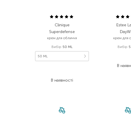
Clinique
Estee L
Superdefense
DayW
крем для обличчя
крем для 
Вибір
50 ML
Вибір
5
3 350
50 ML
1 976
В наяв
3 380,00
₴
1 994,20
₴
В наявності