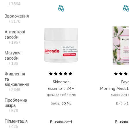
/ 7364
Зволоження
/ 3178
Антивікові
засоби
/ 1957
Матуючі
засоби
/ 186
Живлення
та
Skincode
Pay
відновлення
Essentials 24H
Morning Mask 
/ 2646
крем для обличчя
маска для 
Проблемна
Вибір
50 ML
Вибір
1
шкіра
2 645,00
₴
494,
/ 576
1 851,50
₴
370,
Пігментація
В наявності
В наяв
/ 425