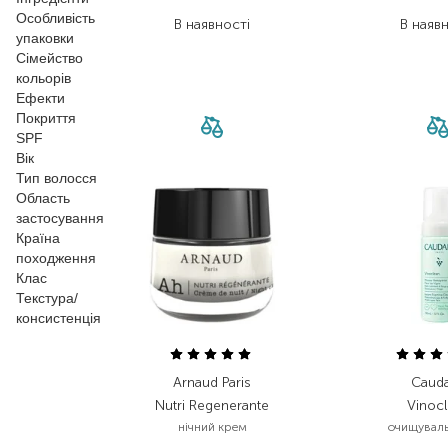
418,50
₴
3 179
Особливість
В наявності
В наяв
упаковки
Сімейство
кольорів
Ефекти
Покриття
SPF
Вік
Тип волосся
Область
застосування
Країна
походження
Клас
Текстура/
консистенція
Arnaud Paris
Cauda
Nutri Regenerante
Vinoc
нічний крем
очищуваль