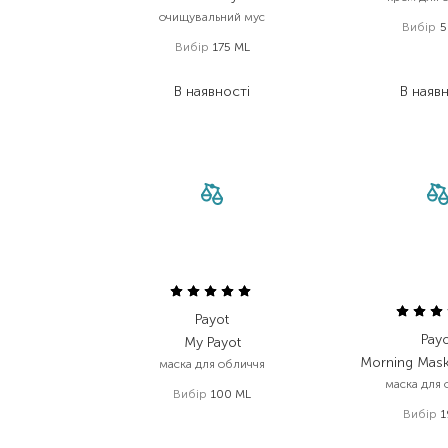
очищувальний мус
Вибір
5
Вибір
175 ML
1 764
1 584,00
₴
1 058
В наявності
В наяв
Payot
Pay
My Payot
Morning Mas
маска для обличчя
маска для 
Вибір
100 ML
Вибір
1
2 147,00
₴
1 288,20
₴
494,