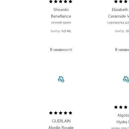
Shiseido
Elizabeth
Benefiance
Ceramide V
нічний крем
сироватка дл
Вибір
50 ML
Вибір
3
7 526,00
₴
3 360
3 913,50
₴
1 747
В наявності
В наяв
Algolo
GUERLAIN
Hydra 
Abeille Royale
крем для 