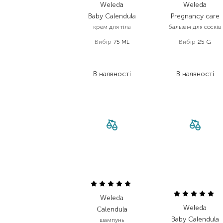
Weleda
Weleda
Baby Calendula
Pregnancy care
крем для тіла
бальзам для сосків
Вибір
75 ML
Вибір
25 G
387,00
₴
520,00
₴
270,90
₴
390,00
₴
В наявності
В наявності
Weleda
Weleda
Calendula
Baby Calendula
шампунь