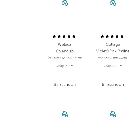
Cottage
Weleda
Violet&Pink Pralin
Calendula
молочко для душу
бальзам для обличчя
Вибір
250 ML
Вибір
30 ML
255,00
₴
365,00
₴
178,50
₴
226,30
₴
В наявності
В наявності