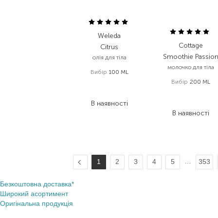
Weleda
Cottage
Citrus
Smoothie Passio
олія для тіла
молочко для тіла
Вибір
100 ML
Вибір
200 ML
892,00
₴
553,00
₴
404,00
₴
В наявності
282,80
₴
В наявності
…
1
2
3
4
5
353
Безкоштовна доставка*
Широкий асортимент
Оригінальна продукція