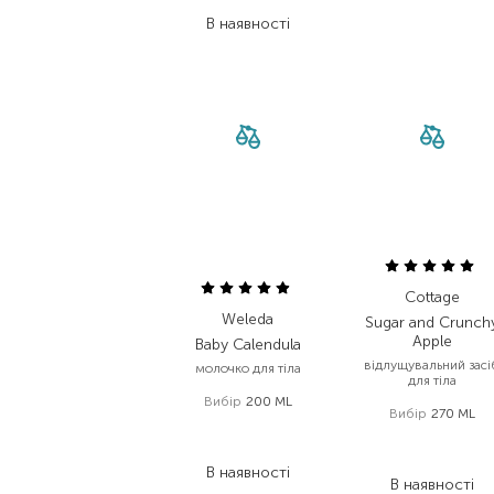
235,00
₴
В наявності
Cottage
Weleda
Sugar and Crunch
Apple
Baby Calendula
відлущувальний засі
молочко для тіла
для тіла
Вибір
200 ML
Вибір
270 ML
597,00
₴
368,00
₴
406,00
₴
257,60
₴
В наявності
В наявності