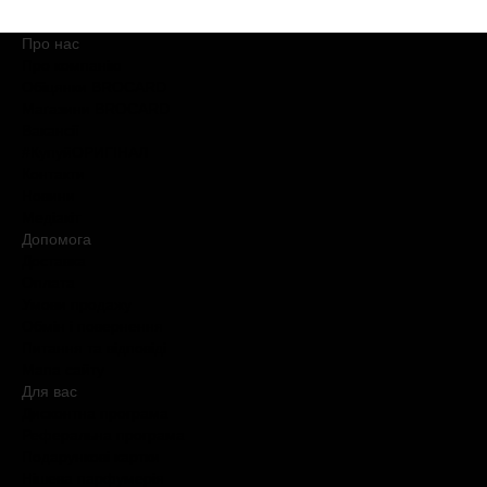
Про нас
Про компанію
Обіцянки BROCARD
Магазини BROCARD
Вакансії
#КупуйОРИГІНАЛ
Контакти
Новини
Медіакіт
Допомога
Доставка
Оплата
Умови продажу
Обмін і повернення
Питання та відповіді
Мапа сайту
Для вас
Дисконтна програма
Реферальна програма
Подарункові картки
Нішева парфумерія