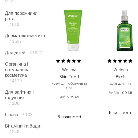
8454
Для порожнини
рота
/ 819
Дерматокосметика
/ 1637
Для дітей
/ 1527
Органічна і
натуральна
Weleda
Weleda
косметика
Skin Food
Birch
/ 4179
крем для обличчя та
олія для тіла
тіла
Для вагітних і
Вибір
100 ML
годуючих
Вибір
75 ML
1 138,00
₴
/ 108
562,00
₴
705,60
₴
348,40
₴
В наявності
Гігієна
/ 138
В наявності
Вітаміни та бади
/ 248