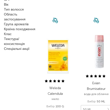
Вік
Тип волосся
Область
застосування
Група ароматів
Країна походження
Клас
Текстура/
консистенція
Спеціальні акції
Evian
Weleda
Brumisateur
Calendula
вода для обличчя
мило
Вибір
50 ML
Вибір
100 G
50 ML