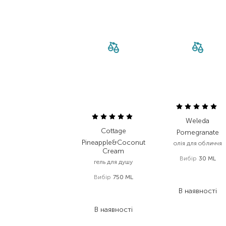
Weleda
Cottage
Pomegranate
Pineapple&Coconut
олія для обличчя
Cream
Вибір
30 ML
гель для душу
1 308,00
₴
Вибір
750 ML
811,00
₴
590,00
₴
В наявності
413,00
₴
В наявності