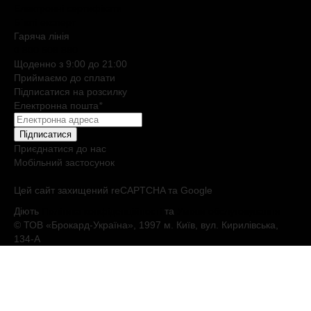
Електронні сертифікати
Б`юті експерт
Гаряча лiнiя
0 800 508 880
Щоденно з 9:00 до 21:00
Приймаємо до сплати
Підписатися на розсилку
Електронна пошта
*
Підписатися
Приєднатися до нас
Мобільний застосунок
Цей сайт захищений reCAPTCHA та Google
Діють
Політика конфіденційності
та
Умови обслуговування
© ТОВ «Брокард-Україна», 1997 м. Київ, вул. Кирилівська,
134-А