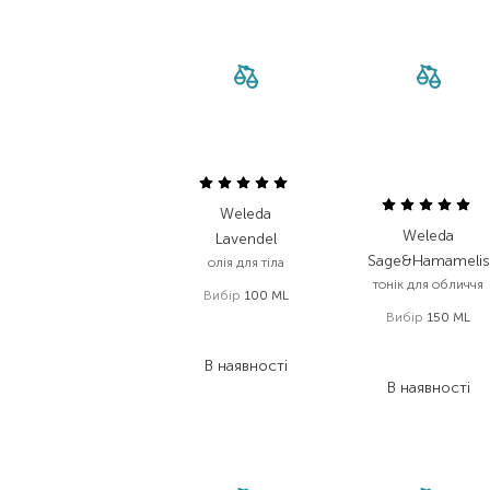
Weleda
Weleda
Lavendel
Sage&Hamamelis
олія для тіла
тонік для обличчя
Вибір
100 ML
Вибір
150 ML
892,00
₴
553,00
₴
675,00
₴
В наявності
418,50
₴
В наявності