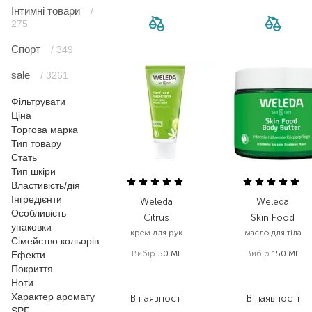
Інтимні товари
/
275
Спорт
/ 349
sale
/ 3261
Фільтрувати
Ціна
Торгова марка
Тип товару
Стать
Тип шкіри
Властивість/дія
Інгредієнти
Weleda
Weleda
Особливість
Citrus
Skin Food
упаковки
крем для рук
масло для тіла
Сімейство кольорів
Вибір
50 ML
Вибір
150 ML
Ефекти
Покриття
422,00
₴
892,00
₴
Ноти
261,60
₴
553,00
₴
Характер аромату
В наявності
В наявності
SPF