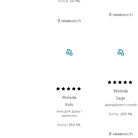
Вибір
50 ML
422,00
₴
291,20
₴
267,00
₴
В наявності
200,30
₴
В наявності
Weleda
Weleda
Sage
Kids
дезодорант-спрей
гель для душу і
Вибір
100 ML
шампунь
660,00
₴
Вибір
150 ML
409,20
₴
379,00
₴
В наявності