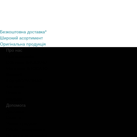
Безкоштовна доставка*
Широкий асортимент
Оригінальна продукція
Про нас
Про компанію
Обіцянки BROCARD
Магазини BROCARD
Вакансії
#КупуйОРИГІНАЛ
Контакти
Новини
Медіакіт
Допомога
Доставка
Оплата
Умови продажу
Обмін і повернення
Питання та відповіді