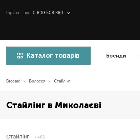
Гаряча лiнiя
0 800 508 880
Каталог товарів
Бренди
Brocard
Волосся
Стайлінг
Стайлінг в Миколаєві
Стайлінг
/ 486