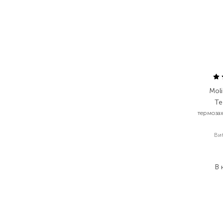
Mol
Te
термоза
Ви
В 