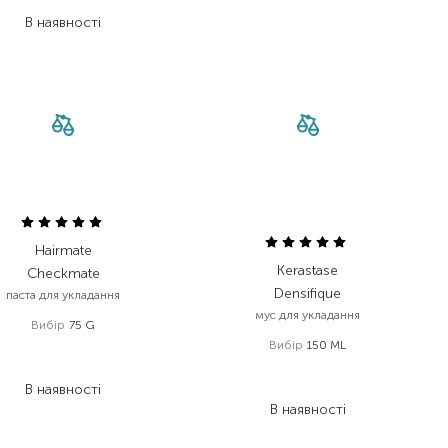
232,20
₴
В наявності
Hairmate
Kerastase
Checkmate
Densifique
паста для укладання
мус для укладання
Вибір
75 G
Вибір
150 ML
445,00
₴
244,80
₴
1 615,00
₴
В наявності
1 292,00
₴
В наявності