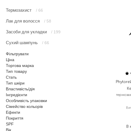
Термозахист
/ 66
Лак для волосся
/ 58
Засоби для укладки
/ 199
Сухий шампунь
/ 66
Фільтрувати
Ціна
Торгова марка
Тип товару
Стать
Phytorel
Тип шкіри
Ke
Властивість/дія
Інгредієнти
термоза
Особливість упаковки
Сімейство кольорів
Ви
Ефекти
Покриття
SPF
В 
Вік