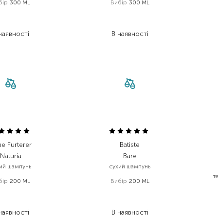
бір
300 ML
Вибір
300 ML
 629,00
₴
296,00
₴
 177,40
₴
207,20
₴
наявності
В наявності
e Furterer
Batiste
Naturia
Bare
ий шампунь
сухий шампунь
т
бір
200 ML
Вибір
200 ML
 059,00
₴
367,00
₴
783,70
₴
220,20
₴
наявності
В наявності