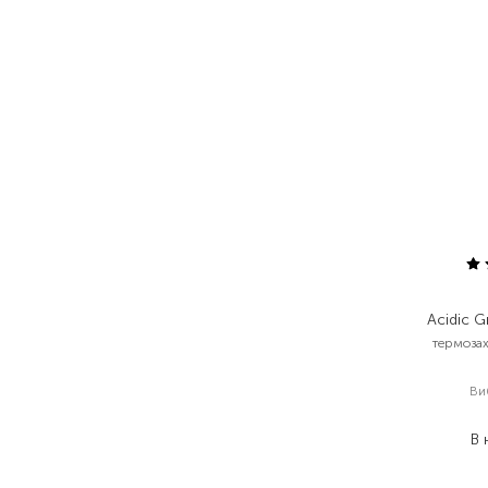
Acidic G
термоза
Ви
1
В 