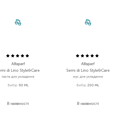
Alfaparf
Alfaparf
emi di Lino Style&Care
Semi di Lino Style&Care
паста для укладання
мус для укладання
Вибір
90 ML
Вибір
250 ML
1 036,00
₴
1 092,00
₴
621,60
₴
655,20
₴
В наявності
В наявності