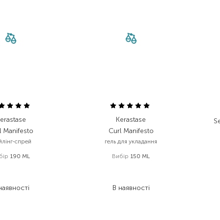
erastase
Kerastase
S
l Manifesto
Curl Manifesto
йлінг-спрей
гель для укладання
бір
190 ML
Вибір
150 ML
 719,00
₴
1 719,00
₴
 323,60
₴
1 375,20
₴
наявності
В наявності