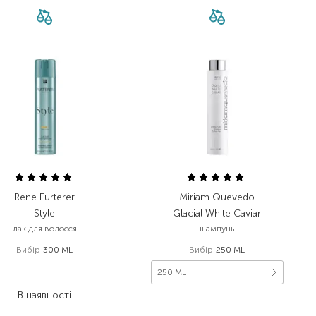
Rene Furterer
Miriam Quevedo
Style
Glacial White Caviar
лак для волосся
шампунь
Вибір
300 ML
Вибір
250 ML
1 219,00
₴
250 ML
889,90
₴
В наявності
3 366,00
₴