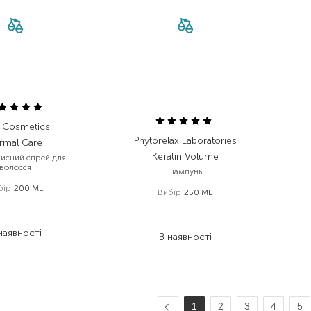
i Cosmetics
Phytorelax Laboratories
rmal Care
Keratin Volume
хисний спрей для
волосся
шампунь
бір
200 ML
Вибір
250 ML
312,00
₴
778,00
₴
249,60
₴
583,50
₴
наявності
В наявності
1
2
3
4
5