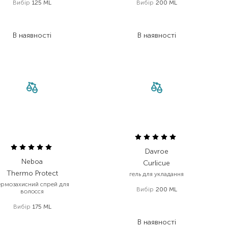
Вибір
125 ML
Вибір
200 ML
1 149,00
₴
459,00
₴
597,50
₴
275,40
₴
В наявності
В наявності
Davroe
Neboa
Curlicue
Thermo Protect
гель для укладання
ермозахисний спрей для
Вибір
200 ML
волосся
1 800,00
₴
Вибір
175 ML
1 314,00
₴
387,00
₴
В наявності