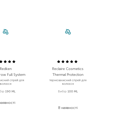
Redken
Reclaire Cosmetics
row Full System
Thermal Protection
хисний спрей для
термозахисний спрей для
волосся
волосся
бір
190 ML
Вибір
100 ML
 239,00
₴
724,00
₴
наявності
456,10
₴
В наявності