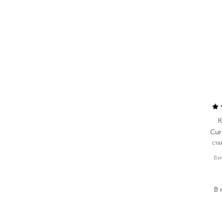
K
Cur
ста
Ви
1
1
В 