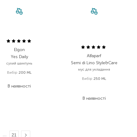
Elgon
Alfaparf
Yes Daily
Semi di Lino Style&Care
сухий шампунь
мус для укладання
Вибір
200 ML
Вибір
250 ML
730,00
₴
В наявності
1 120,00
₴
672,00
₴
В наявності
…
21