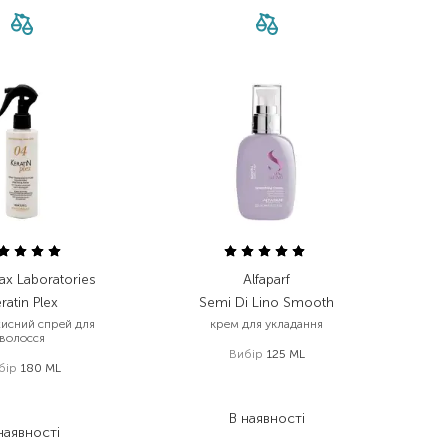
ax Laboratories
Alfaparf
ratin Plex
Semi Di Lino Smooth
хисний спрей для
крем для укладання
волосся
Вибір
125 ML
бір
180 ML
1 854,00
₴
780,00
₴
1 112,40
₴
585,00
₴
В наявності
наявності