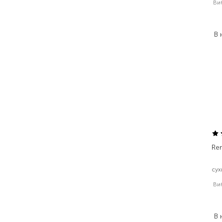
Ви
3
2
В 
Ren
сух
Ви
1
В 