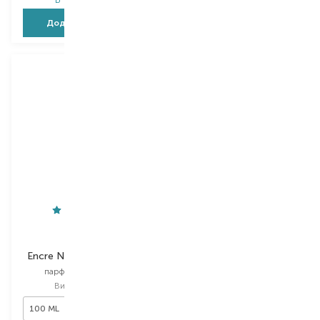
Додати в кошик
Додати в кошик
Lalique
Loewe
Encre Noire A l'Extreme
Solo Ella
парфумована вода
парфумована вода
Вибір
100 ML
Вибір
50 ML
100 ML
50 ML