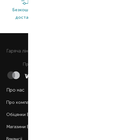
Безкоштовна
Широкий
Оригінальна
доставка*
асортимент
продукція
0 800 508 880
Гаряча лiнiя
Щоденно з 9:00 до 21:00
Приймаємо до сплати
Про нас
Про компанію
Обіцянки BROCARD
Магазини BROCARD
Вакансії