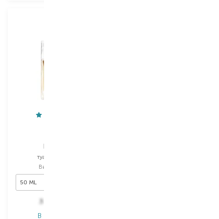
DIOR
Tom Ford
Homme
Ombre Leather
туалетна вода
парфумована вода
Вибір
50 ML
Вибір
50 ML
50 ML
50 ML
3 841,60
₴
7 290,00
₴
В наявності
В наявності