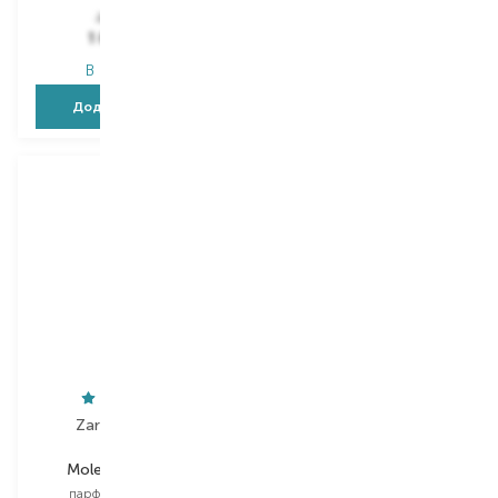
3 146,00
₴
3 146,00
₴
1 887,60
₴
1 887,60
₴
В наявності
В наявності
Додати в кошик
Додати в кошик
Zarkoperfume
Versace
MoleCule 234.38
Pour Homme
парфумована вода
туалетна вода