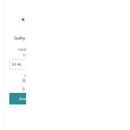
Gucci
Estee Lauder
Guilty Absolute Pour
Pleasures
Homme
парфумована вода
парфумована вода
Вибір
30 ML
Вибір
50 ML
30 ML
50 ML
5 544,00
₴
4 160,00
₴
3 326,40
₴
2 454,40
₴
В наявності
В наявності
Додати в кошик
Додати в кошик