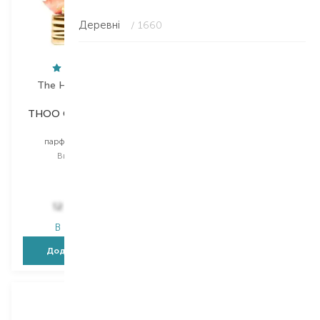
Деревні
/ 1660
The House Of Oud
Rabanne
THOO Collection Keep
1 Million Parfum
Glazed
парфуми
парфумована вода
Вибір
50 ML
Вибір
75 ML
50 ML
5 796,00
₴
12 320,00
₴
3 477,60
₴
В наявності
В наявності
Додати в кошик
Додати в кошик