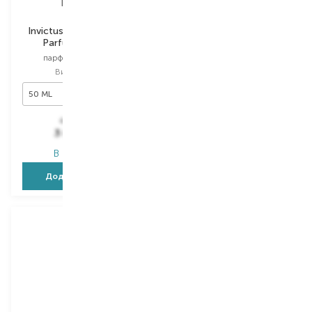
Rabanne
Jean Paul Gaultier
Invictus Victory Eau de
Gaultier Divine Le
Parfum Extreme
Parfum
парфумована вода
парфумована вода
Вибір
50 ML
Вибір
30 ML
50 ML
30 ML
6 081,00
₴
5 154,00
₴
3 648,60
₴
3 092,40
₴
В наявності
В наявності
Додати в кошик
Додати в кошик