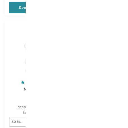
Додати в кошик
Додати в кошик
Moschino
Moschino
Toy 2
Toy Boy
парфумована вода
парфумована вода
Вибір
30 ML
Вибір
30 ML
30 ML
30 ML