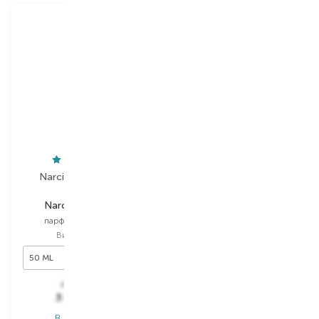
Narciso Rodriguez
Dsquared2
Narciso Ambrée
Wood Pour Homme
парфумована вода
туалетна вода
Вибір
50 ML
Вибір
30 ML
50 ML
30 ML
7 056,00
₴
2 793,00
₴
3 880,80
₴
1 675,80
₴
В наявності
В наявності