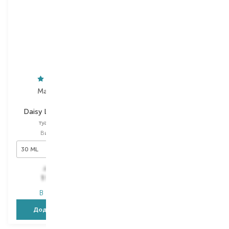
Marc Jacobs
Carolina Herrera
Daisy Love So Sweet
Chic For Men
туалетна вода
туалетна вода
Вибір
30 ML
Вибір
60 ML
30 ML
60 ML
3 752,00
₴
4 906,00
₴
1 951,00
₴
2 943,60
₴
В наявності
В наявності
Додати в кошик
Додати в кошик