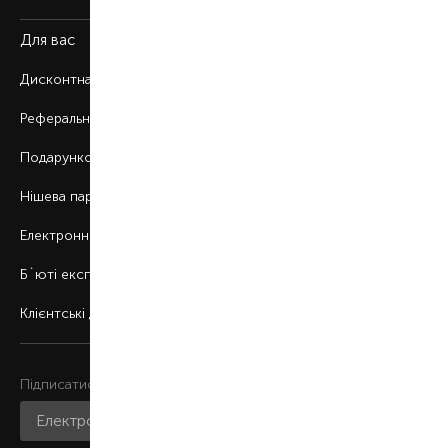
Для вас
Дисконтна програма
Реферальна програма
Подарункові картки
Нішева парфумерія
Електронні сертифікати
Б`юті експерт
Клієнтські дні
Підписатися на розсилку