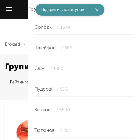
Групи ароматів
/ 6154
Відкрити застосунок
Солодкі
/ 1370
Brocard
Парфумерія
Групи ароматів
Шлейфові
/ 882
Групи ароматів в Сумах
Свіжі
/ 1380
Рейтингом
Пудрові
/ 595
Квіткові
/ 3500
Тютюнові
/ 25