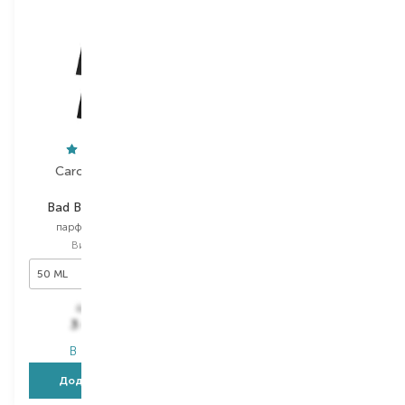
Carolina Herrera
Armani
Bad Boy Le Parfum
My Way Intense
парфумована вода
парфумована вода
Вибір
50 ML
Вибір
90 ML
50 ML
90 ML
5 768,00
₴
10 182,00
₴
3 460,80
₴
6 109,20
₴
В наявності
В наявності
Додати в кошик
Додати в кошик