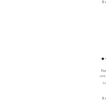
В 
Po
олія
Ви
1
В 