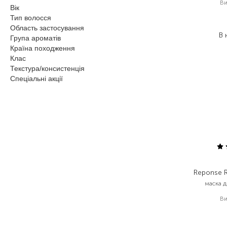
Ви
Вік
2
Тип волосся
1
Область застосування
В 
Група ароматів
Країна походження
Клас
Текстура/консистенція
Спеціальні акції
Reponse 
маска д
Ви
1
1