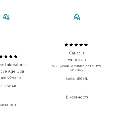
Caudalie
Vinoclean
ax Laboratories
очищувальна олійка для зняття
макіяжу
tive Age Goji
 для обличчя
Вибір
150 ML
1 199,00
₴
бір
50 ML
875,30
₴
 368,00
₴
В наявності
 026,00
₴
наявності