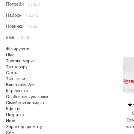
Потреби
/ 7364
Набори
/ 1272
Новинки
/ 552
sale
/ 3848
Фільтрувати
Ціна
Торгова марка
Тип товару
Стать
Тип шкіри
Властивість/дія
Інгредієнти
Особливість упаковки
Сімейство кольорів
Ефекти
Покриття
Ess
Ноти
Характер аромату
крем
SPF