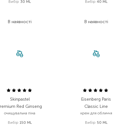
Вибір
30 ML
Вибір
40 ML
1 308,00
₴
1 238,00
₴
811,00
₴
767,60
₴
В наявності
В наявності
Skinpastel
Eisenberg Paris
remium Red Ginseng
Classic Line
очищувальна піна
крем для обличчя
Вибір
150 ML
Вибір
50 ML
444,00
₴
3 836,00
₴
266,40
₴
2 033,10
₴