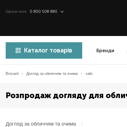
Гаряча лiнiя
0 800 508 880
Каталог товарів
Бренди
Brocard
Догляд за обличчям та очима
sale
Розпродаж догляду для облич
Догляд за обличчям та очима
/