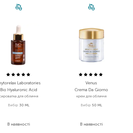
hytorelax Laboratories
Venus
Bio Hyaluronic Acid
Crema Da Giorno
сироватка для обличчя
крем для обличчя
Вибір
30 ML
Вибір
50 ML
1 148,00
₴
532,00
₴
861,00
₴
319,20
₴
В наявності
В наявності