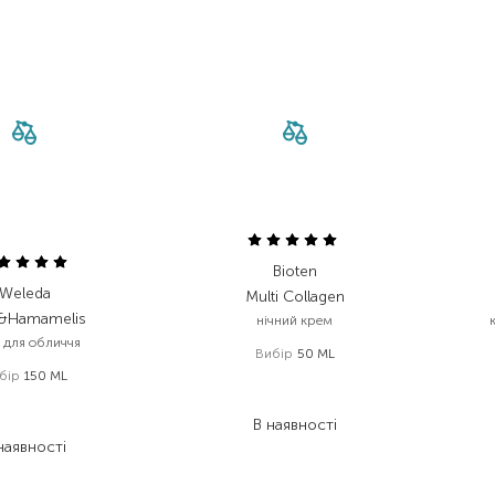
Bioten
Weleda
Multi Collagen
&Hamamelis
нічний крем
к для обличчя
Вибір
50 ML
бір
150 ML
457,00
₴
675,00
₴
255,90
₴
418,50
₴
В наявності
наявності