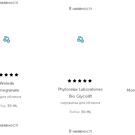
наявності
727,90
₴
В наявності
Weleda
Phytorelax Laboratories
megranate
Mor
Bio Glycolift
 для обличчя
сироватка для обличчя
бір
30 ML
Вибір
30 ML
 308,00
₴
811,00
₴
1 148,00
₴
наявності
861,00
₴
В наявності