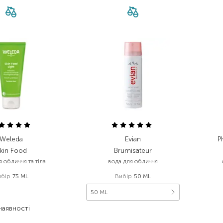
Weleda
Evian
P
kin Food
Brumisateur
 обличчя та тіла
вода для обличчя
ибір
75 ML
Вибір
50 ML
562,00
₴
50 ML
348,40
₴
наявності
287,00
₴