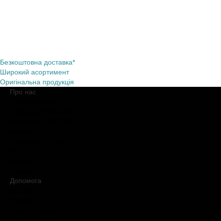
Безкоштовна доставка*
Широкий асортимент
Оригінальна продукція
Про нас
Про компанію
Обіцянки BROCARD
Магазини BROCARD
Вакансії
#КупуйОРИГІНАЛ
Контакти
Новини
Медіакіт
Допомога
Доставка
Оплата
Умови продажу
Обмін і повернення