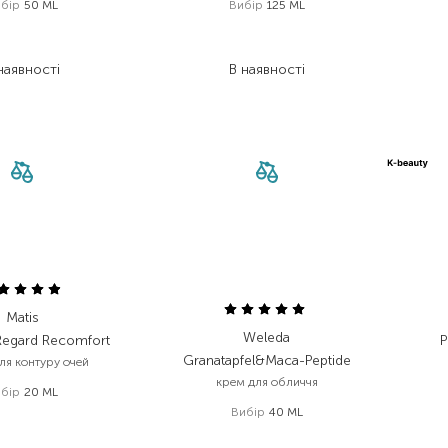
бір
50 ML
Вибір
125 ML
 645,00
₴
1 560,00
₴
 851,50
₴
936,00
₴
наявності
В наявності
Matis
Weleda
Regard Recomfort
P
Granatapfel&Maca-Peptide
ля контуру очей
крем для обличчя
бір
20 ML
Вибір
40 ML
 891,00
₴
 323,70
₴
1 174,00
₴