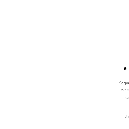
Sage
тоні
Ви
В 