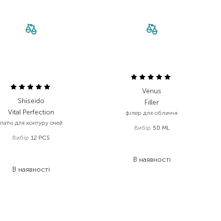
Venus
Shiseido
Filler
Vital Perfection
філер для обличчя
патчі для контуру очей
Вибір
50 ML
Вибір
12 PCS
1 176,00
₴
6 115,00
₴
705,60
₴
3 179,80
₴
В наявності
В наявності