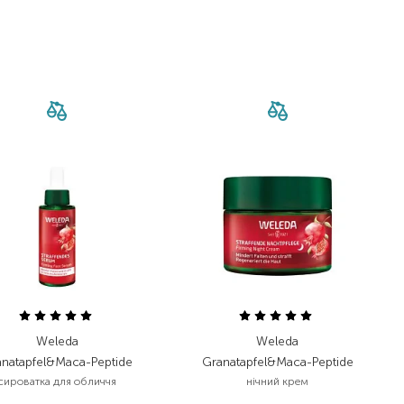
Weleda
Weleda
anatapfel&Maca-Peptide
Granatapfel&Maca-Peptide
сироватка для обличчя
нічний крем