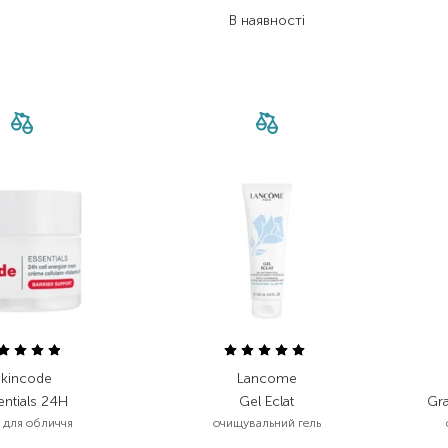
200,90
₴
В наявності
Skincode
Lancome
entials 24H
Gel Eclat
Gr
 для обличчя
очищувальний гель