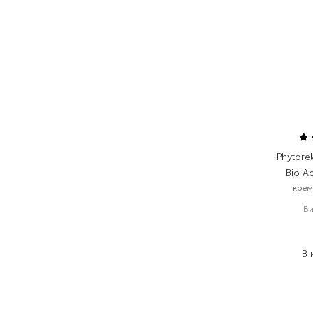
Phytorel
Bio Ac
крем
Ви
1
1
В 