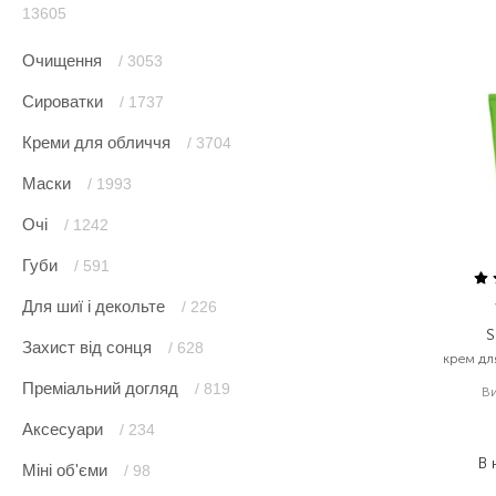
13605
Очищення
/ 3053
Сироватки
/ 1737
Креми для обличчя
/ 3704
Маски
/ 1993
Очі
/ 1242
Губи
/ 591
Для шиї і декольте
/ 226
S
Захист від сонця
/ 628
крем для
Преміальний догляд
/ 819
В
Аксесуари
/ 234
В 
Міні об'єми
/ 98