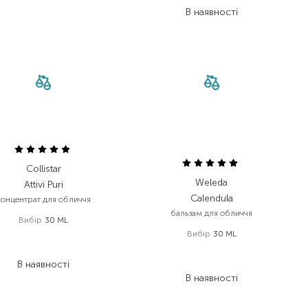
В наявності
Collistar
Weleda
Attivi Puri
Calendula
концентрат для обличчя
бальзам для обличчя
Вибір
30 ML
Вибір
30 ML
2 562,00
₴
1 409,10
₴
365,00
₴
В наявності
226,30
₴
В наявності