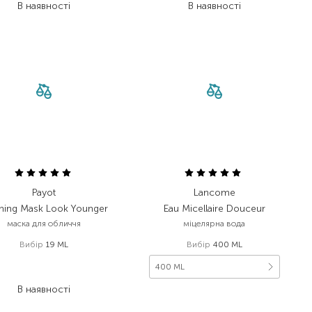
В наявності
В наявності
Payot
Lancome
ning Mask Look Younger
Eau Micellaire Douceur
маска для обличчя
міцелярна вода
Вибір
19 ML
Вибір
400 ML
494,00
₴
400 ML
370,50
₴
В наявності
2 830,00
₴
1 698,00
₴