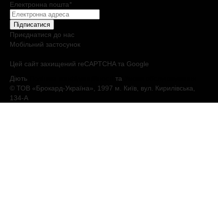
Електронна пошта
*
Підписатися
Приєднатися до нас
Мобільний застосунок
Цей сайт захищений reCAPTCHA та Google
Діють
Політика конфіденційності
та
Умови обслуговування
© ТОВ «Брокард-Україна», 1997 м. Київ, вул. Кирилівська,
134-А