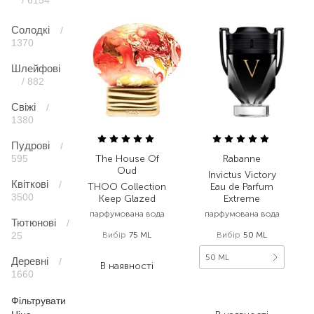
/ 6154
Солодкі
/
1370
Шлейфові
/ 882
Свіжі
/
1380
Пудрові
/
595
The House Of
Rabanne
Oud
Invictus Victory
Квіткові
/
THOO Collection
Eau de Parfum
3500
Keep Glazed
Extreme
парфумована вода
парфумована вода
Тютюнові
/
25
Вибір
75 ML
Вибір
50 ML
12 320,00
₴
50 ML
Деревні
/
В наявності
1660
6 081,00
₴
Фільтрувати
3 648,60
₴