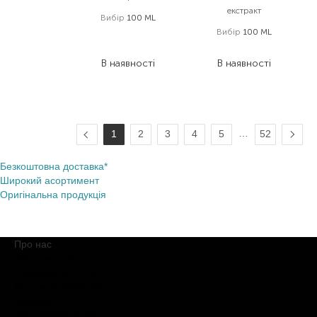
екстракт
Вибір
100 ML
Вибір
100 ML
11 088,00
₴
5 765,80
₴
14 000,00
₴
В наявності
В наявності
…
1
2
3
4
5
52
Безкоштовна доставка*
Широкий асортимент
Оригінальна продукція
Про нас
Про компанію
Обіцянки BROCARD
Магазини BROCARD
Вакансії
#КупуйОРИГІНАЛ