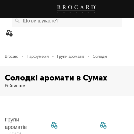
Каталог
Бренди
Акції
Новини
Магазини
eCard
товарів
Brocard
Парфумерія
Групи ароматів
Солодкі
Солодкі аромати в Сумах
Рейтингом
Групи
ароматів