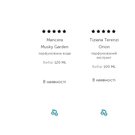
Mancera
Tiziana Terenzi
Musky Garden
Orion
парфумована вода
парфумований
екстракт
Вибір
120 ML
Вибір
100 ML
8 680,00
₴
16 801,00
₴
3 819,20
₴
В наявності
В наявності