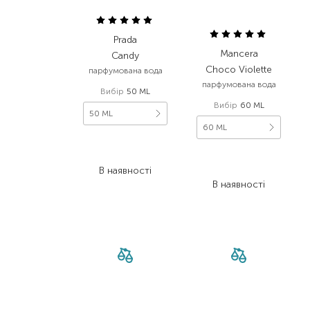
Prada
Mancera
Candy
Choco Violette
парфумована вода
парфумована вода
Вибір
50 ML
Вибір
60 ML
50 ML
60 ML
6 390,00
₴
3 834,00
₴
4 760,00
₴
В наявності
2 094,40
₴
В наявності