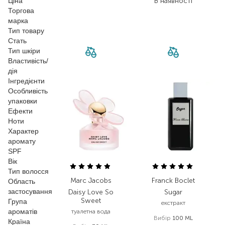
Ціна
В наявності
Торгова
марка
Тип товару
Стать
Тип шкіри
Властивість/
дія
Інгредієнти
Особливість
упаковки
Ефекти
Ноти
Характер
аромату
SPF
Вік
Тип волосся
Marc Jacobs
Franck Boclet
Область
застосування
Daisy Love So
Sugar
Sweet
Група
екстракт
ароматів
туалетна вода
Вибір
100 ML
Країна