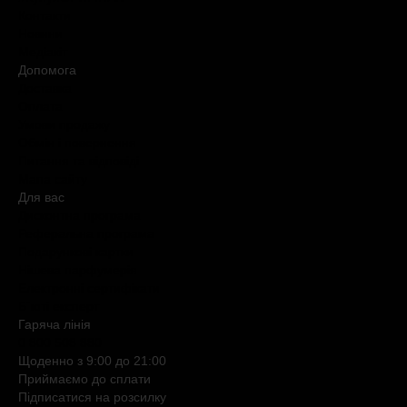
Контакти
Новини
Медіакіт
Допомога
Доставка
Оплата
Умови продажу
Обмін і повернення
Питання та відповіді
Мапа сайту
Для вас
Дисконтна програма
Реферальна програма
Подарункові картки
Нішева парфумерія
Електронні сертифікати
Б`юті експерт
Гаряча лiнiя
0 800 508 880
Щоденно з 9:00 до 21:00
Приймаємо до сплати
Підписатися на розсилку