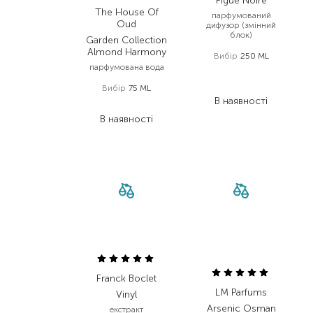
Figue Noire
The House Of
парфумований
Oud
дифузор (змінний
блок)
Garden Collection
Almond Harmony
Вибір
250 ML
парфумована вода
1 892,00
₴
983,80
₴
Вибір
75 ML
В наявності
12 320,00
₴
В наявності
Franck Boclet
LM Parfums
Vinyl
Arsenic Osman
екстракт