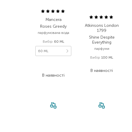
Mancera
Atkinsons London
Roses Greedy
1799
парфумована вода
Shine Despite
Вибір
60 ML
Everything
парфуми
60 ML
Вибір
100 ML
5 600,00
₴
14 847,00
₴
2 464,00
₴
В наявності
В наявності