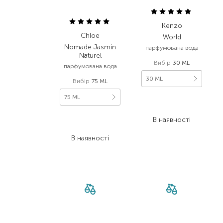
Kenzo
Chloe
World
Nomade Jasmin
парфумована вода
Naturel
Вибір
30 ML
парфумована вода
30 ML
Вибір
75 ML
75 ML
3 260,00
₴
2 445,00
₴
8 176,00
₴
В наявності
4 905,60
₴
В наявності