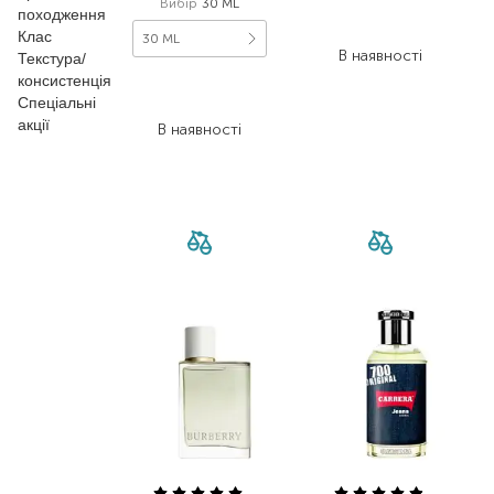
Вибір
30 ML
11 088,00
₴
походження
5 765,80
₴
Клас
30 ML
В наявності
Текстура/
консистенція
3 752,00
₴
Спеціальні
1 951,00
₴
акції
В наявності