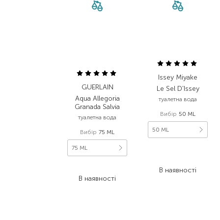
Issey Miyake
GUERLAIN
Le Sel D'Issey
Aqua Allegoria
туалетна вода
Granada Salvia
Вибір
50 ML
туалетна вода
50 ML
Вибір
75 ML
75 ML
5 292,00
₴
2 751,80
₴
3 007,80
₴
В наявності
В наявності