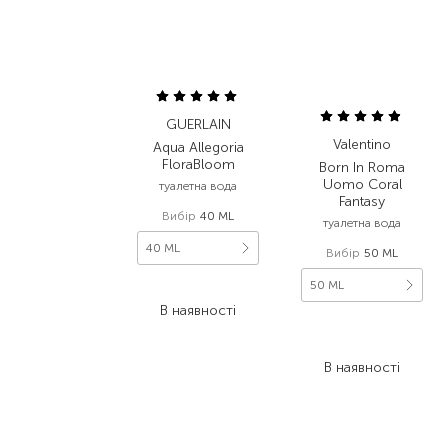
GUERLAIN
Valentino
Aqua Allegoria
FloraBloom
Born In Roma
Uomo Coral
туалетна вода
Fantasy
Вибір
40 ML
туалетна вода
40 ML
Вибір
50 ML
50 ML
2 574,00
₴
В наявності
4 450,00
₴
2 670,00
₴
В наявності