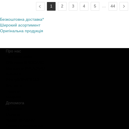
…
1
2
3
4
5
44
Безкоштовна доставка*
Широкий асортимент
Оригінальна продукція
Про нас
Про компанію
Обіцянки BROCARD
Магазини BROCARD
Вакансії
#КупуйОРИГІНАЛ
Контакти
Новини
Медіакіт
Допомога
Доставка
Оплата
Умови продажу
Обмін і повернення