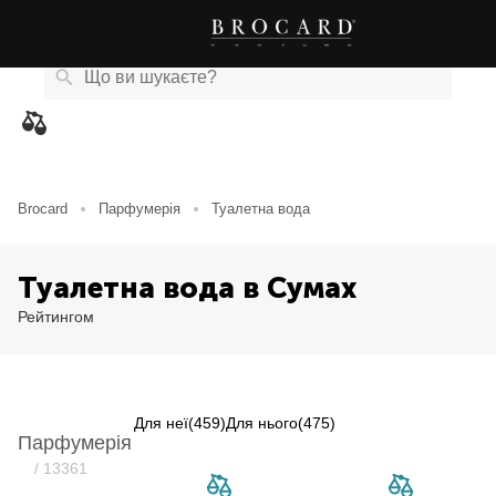
Каталог
Бренди
Акції
Новини
Магазини
eCard
товарів
Brocard
Парфумерія
Туалетна вода
Туалетна вода в Сумах
Рейтингом
Для неї
(459)
Для нього
(475)
Парфумерія
Item NaN of 0
/ 13361