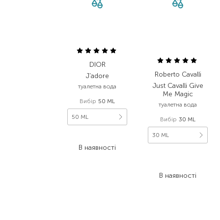
DIOR
Roberto Cavalli
J'adore
Just Cavalli Give
туалетна вода
Me Magic
Вибір
50 ML
туалетна вода
50 ML
Вибір
30 ML
30 ML
4 176,00
₴
В наявності
1 176,00
₴
611,50
₴
В наявності