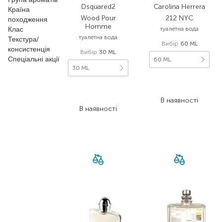
Dsquared2
Carolina Herrera
Країна
Wood Pour
212 NYC
походження
Homme
Клас
туалетна вода
туалетна вода
Текстура/
Вибір
60 ML
консистенція
Вибір
30 ML
Спеціальні акції
60 ML
30 ML
5 869,00
₴
2 793,00
₴
3 521,40
₴
1 675,80
₴
В наявності
В наявності