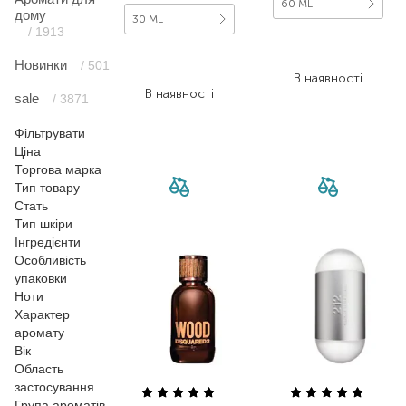
60 ML
дому
30 ML
/ 1913
4 906,00
₴
3 752,00
₴
2 943,60
₴
Новинки
/ 501
1 951,00
₴
В наявності
В наявності
sale
/ 3871
Фільтрувати
Ціна
Торгова марка
Тип товару
Стать
Тип шкіри
Інгредієнти
Особливість
упаковки
Ноти
Характер
аромату
Вік
Область
застосування
Група ароматів