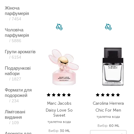
Жіноча
парфумерія
/ 7454
Чоловіча
парфумерія
/ 5886
Групи ароматів
/ 6154
Подарункові
набори
/ 1827
Формати для
подорожей
/ 234
Marc Jacobs
Carolina Herrera
Daisy Love So
Chic For Men
Лімітовані
Sweet
видання
туалетна вода
туалетна вода
/ 109
Вибір
60 ML
Вибір
30 ML
Аромати для