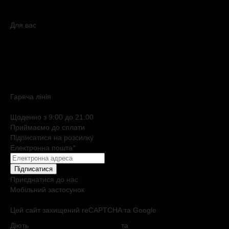
Питання та відповіді
Мапа сайту
Для вас
Дисконтна програма
Реферальна програма
Подарункові картки
Нішева парфумерія
Електронні сертифікати
Б`юті експерт
Гаряча лiнiя
0 800 508 880
Щоденно з 9:00 до 21:00
Приймаємо до сплати
Підписатися на розсилку
Електронна пошта
*
Підписатися
Приєднатися до нас
Мобільний застосунок
Цей сайт захищений reCAPTCHA та Google
Діють
Політика конфіденційності
та
Умови обслуговування