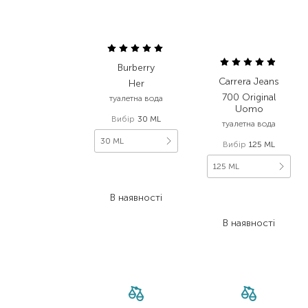
Burberry
Carrera Jeans
Her
700 Original
туалетна вода
Uomo
Вибір
30 ML
туалетна вода
30 ML
Вибір
125 ML
125 ML
3 752,00
₴
2 251,20
₴
2 455,00
₴
В наявності
1 718,50
₴
В наявності