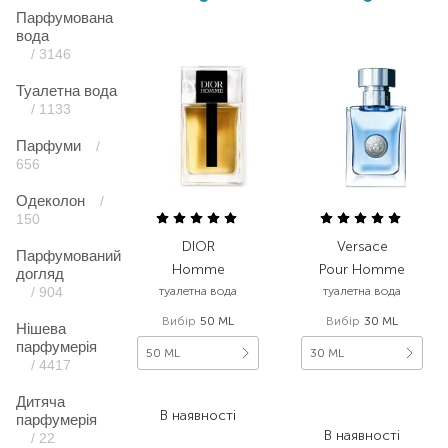
Парфумована
вода
/ 3146
Туалетна вода
/ 1133
Парфуми
/
656
Одеколон
/
150
DIOR
Versace
Парфумований
Homme
Pour Homme
догляд
/ 904
туалетна вода
туалетна вода
Вибір
50 ML
Вибір
30 ML
Нішева
парфумерія
50 ML
30 ML
/ 4417
3 841,60
₴
3 646,00
₴
Дитяча
В наявності
2 187,60
₴
парфумерія
В наявності
/ 22