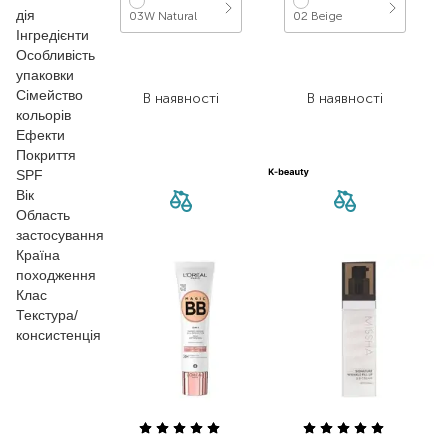
дія
03W Natural
02 Beige
Інгредієнти
Особливість
665,00
₴
811,00
₴
упаковки
498,80
₴
543,40
₴
Сімейство
В наявності
В наявності
кольорів
Ефекти
Покриття
SPF
Вік
Область
застосування
Країна
походження
Клас
Текстура/
консистенція