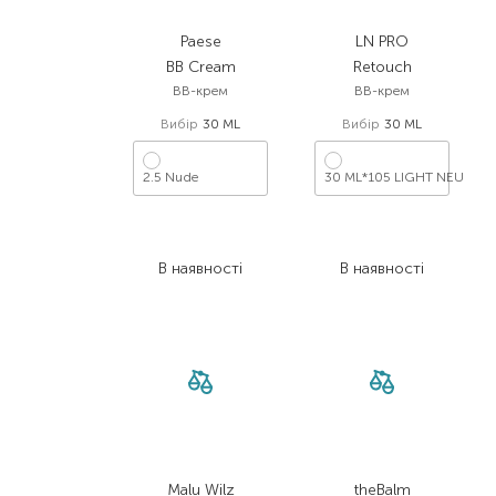
Paese
LN PRO
BB Cream
Retouch
BB-крем
BB-крем
Вибір
30 ML
Вибір
30 ML
2.5 Nude
30 ML*105 LIGHT NEU
665,00
₴
229,00
₴
498,80
₴
171,80
₴
В наявності
В наявності
Malu Wilz
theBalm