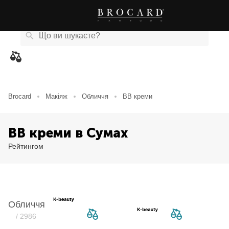
Каталог
Бренди
Акції
Новини
Магазини
eCard
товарів
Brocard
Макіяж
Обличчя
ВВ креми
ВВ креми в Сумах
Рейтингом
Обличчя
/ 2986