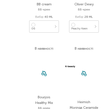
BB cream
Oliver Dewy
BB-крем
BB-крем
Вибір
40 ML
Вибір
28 ML
06
Peachy Keen
3 215,00
₴
1 344,00
₴
1 768,30
₴
499,00
₴
В наявності
В наявності
Bourjois
Heimish
Healthy Mix
Moringa Ceramide
BB-крем