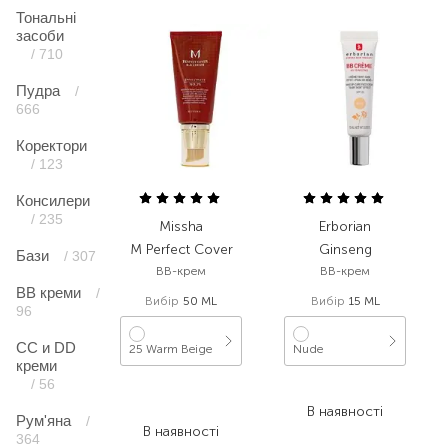
Тональні
засоби
/ 710
Пудра
/
666
Коректори
/ 123
Консилери
/ 235
Missha
Erborian
M Perfect Cover
Ginseng
Бази
/ 307
BB-крем
BB-крем
ВВ креми
/
Вибір
50 ML
Вибір
15 ML
96
CC и DD
25 Warm Beige
Nude
креми
/ 56
963,00
₴
1 499,00
₴
500,80
₴
В наявності
Рум'яна
/
В наявності
364