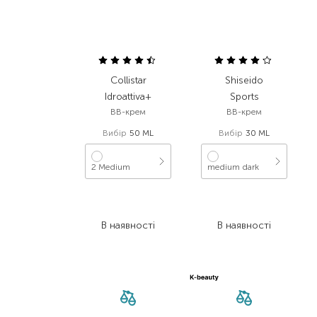
Collistar
Shiseido
Idroattiva+
Sports
BB-крем
BB-крем
Вибір
50 ML
Вибір
30 ML
2 Medium
medium dark
2 066,00
₴
2 411,00
₴
1 136,30
₴
1 253,70
₴
В наявності
В наявності