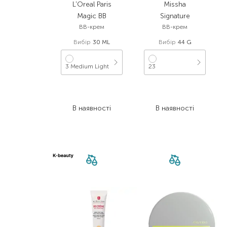
L'Oreal Paris
Missha
Magic BB
Signature
BB-крем
BB-крем
Вибір
30 ML
Вибір
44 G
3 Medium Light
23
550,00
₴
2 246,00
₴
467,50
₴
1 167,90
₴
В наявності
В наявності