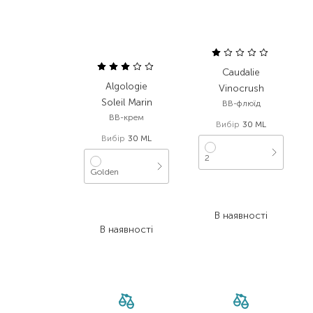
Caudalie
Algologie
Vinocrush
Soleil Marin
BB-флюїд
BB-крем
Вибір
30 ML
Вибір
30 ML
2
Golden
1 859,00
₴
1 590,00
₴
1 357,10
₴
795,00
₴
В наявності
В наявності