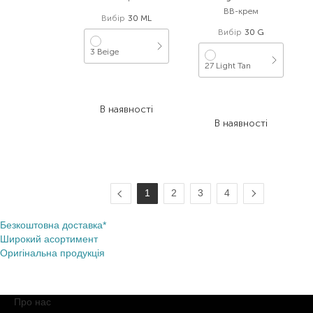
BB-крем
Вибір
30 ML
Вибір
30 G
3 Beige
27 Light Tan
699,00
₴
524,30
₴
1 898,00
₴
В наявності
949,00
₴
В наявності
1
2
3
4
Безкоштовна доставка*
Широкий асортимент
Оригінальна продукція
Про нас