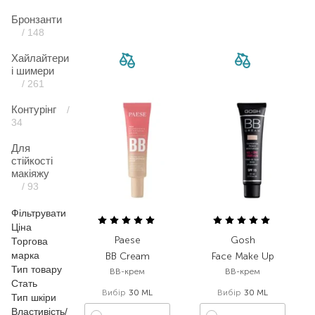
Бронзанти
/ 148
Хайлайтери
і шимери
/ 261
Контурінг
/
34
Для
стійкості
макіяжу
/ 93
Фільтрувати
Ціна
Paese
Gosh
Торгова
марка
BB Cream
Face Make Up
Тип товару
BB-крем
BB-крем
Стать
Вибір
30 ML
Вибір
30 ML
Тип шкіри
Властивість/