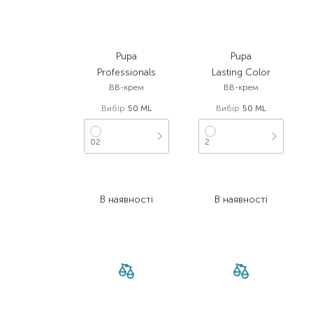
Pupa
Pupa
Professionals
Lasting Color
BB-крем
BB-крем
Вибір
50 ML
Вибір
50 ML
02
2
887,00
₴
887,00
₴
576,60
₴
576,60
₴
В наявності
В наявності