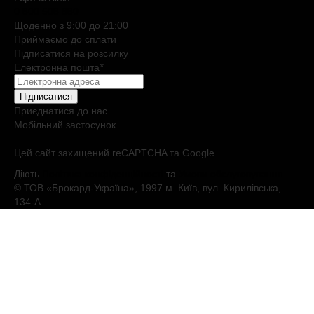
0 800 508 880
Щоденно з 9:00 до 21:00
Приймаємо до сплати
Підписатися на розсилку
Електронна пошта
*
Підписатися
Приєднатися до нас
Мобільний застосунок
Цей сайт захищений reCAPTCHA та Google
Діють
Політика конфіденційності
та
Умови обслуговування
© ТОВ «Брокард-Україна», 1997 м. Київ, вул. Кирилівська,
134-А