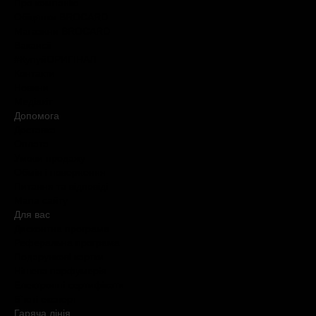
Про компанію
Обіцянки BROCARD
Магазини BROCARD
Вакансії
#КупуйОРИГІНАЛ
Контакти
Новини
Медіакіт
Допомога
Доставка
Оплата
Умови продажу
Обмін і повернення
Питання та відповіді
Мапа сайту
Для вас
Дисконтна програма
Реферальна програма
Подарункові картки
Нішева парфумерія
Електронні сертифікати
Б`юті експерт
Гаряча лiнiя