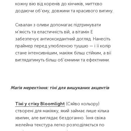
кожну вію від коренів до кінчиків, миттєво
додаючи об’єму, довжини та красивого вигину.
Сквалан з оливи допомагає підтримувати
м’якість та еластичність вій, а вітамін Е
забезпечує антиоксидантний догляд. Нанесіть
праймер перед улюбленою тушшю — і її колір
стане інтенсивнішим, макіяж більш стійким, а вії
виглядатимуть більш об’ємними та ефектними.
Магія мерехтіння: тіні для вишуканих акцентів
Тіні у стіку Bloomlight
(Сяйво кольору)
створені для макіяжу, який займає лише кілька
хвилин, але виглядає бездоганно. Їхня свіжа
желейна текстура легко розподіляється по