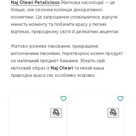
Naj Oleari Petalicious
(Квіткова насолода) — це
більше, ніж сезонна колекція декоративної
косметики. Це запрошення сповільнитися, відчути
ніжність моменту та побачити красу у легких
відтінках, природному світлі й делікатних акцентах.
Матово-рожеве паковання, прикрашене
витонченими півоніями, перетворює кожен продукт
на маленький предмет бажання. Зберіть свій
квітковий образ із
Naj Oleari
та нехай ваша
природна краса сяє особливо яскраво.