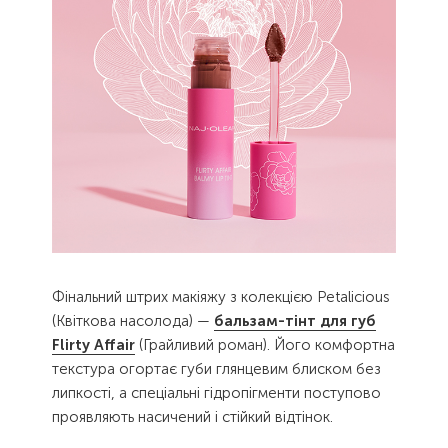
Фінальний штрих макіяжу з колекцією Petalicious
(Квіткова насолода) —
бальзам-тінт для губ
Flirty Affair
(Грайливий роман). Його комфортна
текстура огортає губи глянцевим блиском без
липкості, а спеціальні гідропігменти поступово
проявляють насичений і стійкий відтінок.