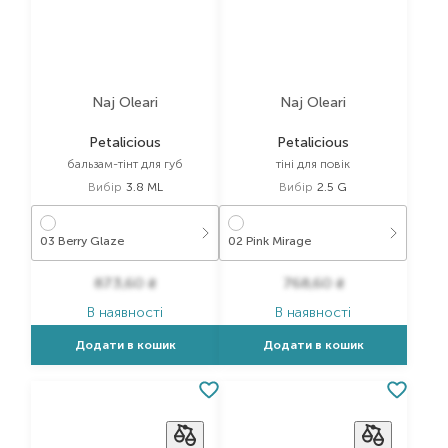
Naj Oleari
Naj Oleari
Petalicious
Petalicious
бальзам-тінт для губ
тіні для повік
Вибір
3.8 ML
Вибір
2.5 G
03 Berry Glaze
02 Pink Mirage
873,60
₴
768,60
₴
В наявності
В наявності
Додати в кошик
Додати в кошик