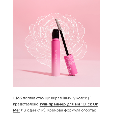
Щоб погляд став ще виразнішим, у колекції
представлено
туш-праймер для вій “Click On
Me”
(“В один клік”). Кремова формула огортає