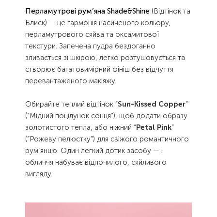
Перламутрові рум’яна Shade&Shine
(Відтінок та
Блиск) — це гармонія насиченого кольору,
перламутрового сяйва та оксамитової
текстури. Запечена пудра бездоганно
зливається зі шкірою, легко розтушовується та
створює багатовимірний фініш без відчуття
перевантаженого макіяжу.
Обирайте теплий відтінок “
Sun-Kissed Copper
”
(“Мідний поцілунок сонця”), щоб додати образу
золотистого тепла, або ніжний “
Petal Pink
”
(“Рожеву пелюстку”) для свіжого романтичного
рум’янцю. Один легкий дотик засобу — і
обличчя набуває відпочилого, сяйливого
вигляду.