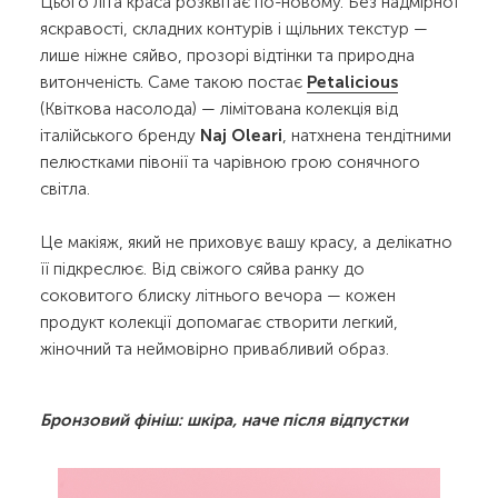
Цього літа краса розквітає по-новому. Без надмірної
яскравості, складних контурів і щільних текстур —
лише ніжне сяйво, прозорі відтінки та природна
витонченість. Саме такою постає
Petalicious
(Квіткова насолода) — лімітована колекція від
італійського бренду
Naj Oleari
, натхнена тендітними
пелюстками півонії та чарівною грою сонячного
світла.
Це макіяж, який не приховує вашу красу, а делікатно
її підкреслює. Від свіжого сяйва ранку до
соковитого блиску літнього вечора — кожен
продукт колекції допомагає створити легкий,
жіночний та неймовірно привабливий образ.
Бронзовий фініш: шкіра, наче після відпустки