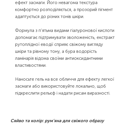
ефект засмаги. Його невагома текстура
комфортно розподіляється, а прозорий пігмент
адаптується до різних тонів шкіри.
Формула з п’ятьма видами гіалуронової кислоти
допомагає підтримувати зволоженість, екстракт
рутоплідної еводії сприяє свіжому вигляду
шкіри та рівному тону, а бура водорість
ламінарія відома своїми антиоксидантними
властивостями.
Наносьте гель на все обличчя для ефекту легкої
засмаги або використовуйте локально, щоб
підкреслити рельєф і надати рисам виразності.
Сяйво та колір: рум’яна для свіжого образу