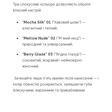
Три спокусливі кольори дозволяють обрати
власний настрій:
“Mocha Silk” 01
(“Кавовий шовк”) —
елегантний і теплий;
“Mellow Nude” 02
(“М’який нюд”) —
природний та універсальний;
“Berry Glaze” 03
(”Ягідна глазур”) —
соковитий, яскравий і неймовірно
жіночний.
Зачекайте лише п’ять хвилин після нанесення — і
колір повністю розкриється, залишаючи губи
блискучими, виразними та привабливими.