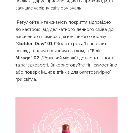
повіках, дарує приємне відчуття прохолоди та
залишає чарівну світлову вуаль.
Регулюйте інтенсивність покриття відповідно
до настрою: від делікатного денного сяйва до
насиченого шимера для вечірнього образу.
“Golden Dew” 01
(“Золота роса”) наповнить
погляд теплим сонячним світлом, а
“Pink
Mirage” 02
(“Рожевий міраж”) додасть ніжності
та загадковості. Використовуйте тіні самостійно
або поверх інших відтінків для багатовимірної
гри світла.