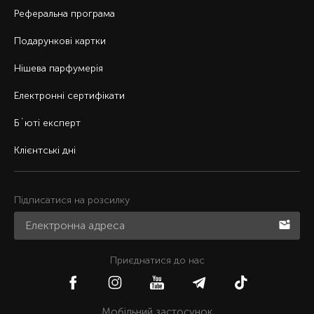
Реферальна програма
Подарункові картки
Нішева парфумерія
Електронні сертифікати
Б`юті експерт
Клієнтські дні
Підписатися на розсилку
Приєднатися до нас
Мобільний застосунок