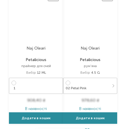
Naj Oleari
Naj Oleari
Petalicious
Petalicious
праймер для очей
рум'яна
Вибір
12 ML
Вибір
4.5 G
1
02 Petal Pink
908,40
₴
978,60
₴
В наявності
В наявності
Додати в кошик
Додати в кошик