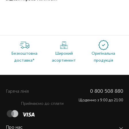
Безкоштовна
Широкий
Оригінальна
доставка*
асортимент
продукція
0 800 508 880
Гаряча лiнiя
Щоденно з 9:00 до 21:00
Приймаємо до сплати
Про нас