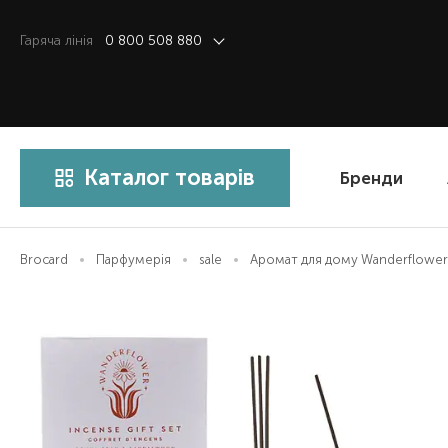
Гаряча лiнiя
0 800 508 880
Каталог товарів
Бренди
Brocard
Парфумерія
sale
Аромат для дому Wanderflower