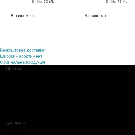
Вибір
60 ML
Вибір
75 ML
500,00
₴
1 802,00
₴
1 081,20
₴
В наявності
В наявності
Item 1 of 5
Безкоштовна доставка*
Широкий асортимент
Оригінальна продукція
Про нас
Про компанію
Обіцянки BROCARD
Магазини BROCARD
Вакансії
#КупуйОРИГІНАЛ
Контакти
Новини
Медіакіт
Допомога
Доставка
Оплата