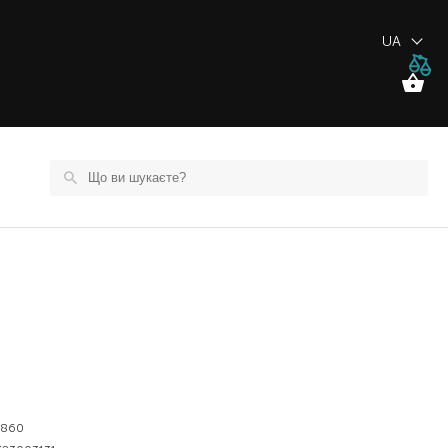
UA
5860