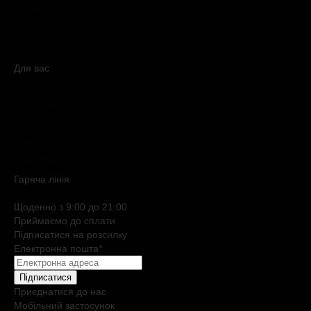
Умови продажу
Обмін і повернення
Питання та відповіді
Мапа сайту
Для вас
Дисконтна програма
Реферальна програма
Подарункові картки
Нішева парфумерія
Електронні сертифікати
Б`юті експерт
Клієнтські дні
Гаряча лiнiя
0 800 508 880
Щоденно з 9:00 до 21:00
Приймаємо до сплати
Підписатися на розсилку
Електронна пошта
*
Підписатися
Приєднатися до нас
Мобільний застосунок