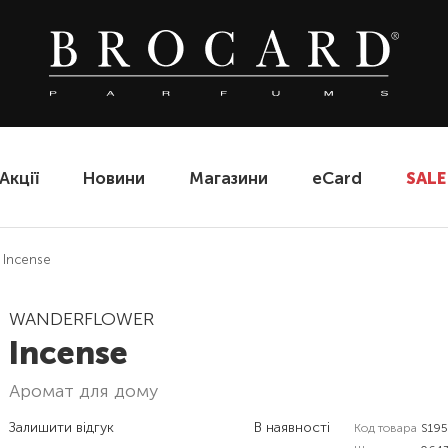
Акції
Новини
Магазини
eCard
SALE
 Incense
WANDERFLOWER
Incense
аромат для дому
Залишити відгук
В наявності
Код товара
S19