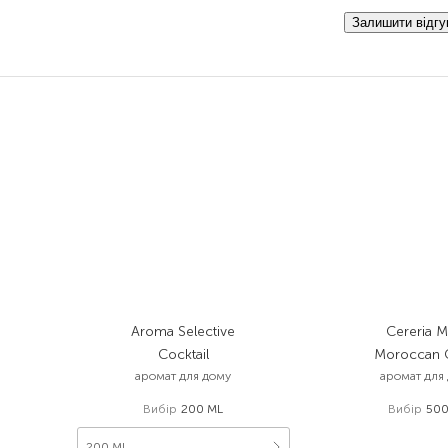
Залишити відгу
Aroma Selective
Cereria M
Cocktail
Moroccan 
аромат для дому
аромат для
Вибір
200 ML
Вибір
500
1 947,00
₴
1 557,6
200 ML