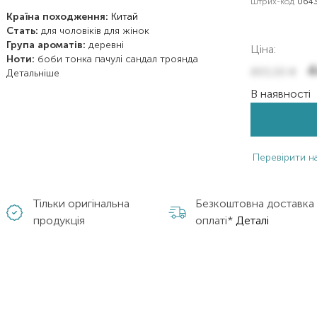
Штрих-код
0643
Країна походження:
Китай
Стать:
для чоловіків
для жінок
Група ароматів:
деревні
Ціна:
Ноти:
боби тонка
пачулі
сандал
троянда
4
893,00
₴
Детальніше
В наявності
Перевірити на
Тільки оригінальна
Безкоштовна доставка
продукція
оплаті*
Деталі