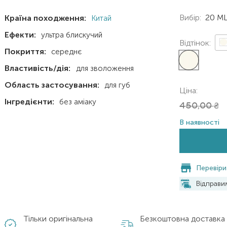
Вибір:
20 M
Країна походження:
Китай
Ефекти:
ультра блискучий
Відтінок:
Покриття:
середнє
Властивість/дія:
для зволоження
Область застосування:
для губ
Ціна:
Інгредієнти:
без аміаку
450,00
₴
В наявності
Перевіри
Відправ
Тільки оригінальна
Безкоштовна доставка