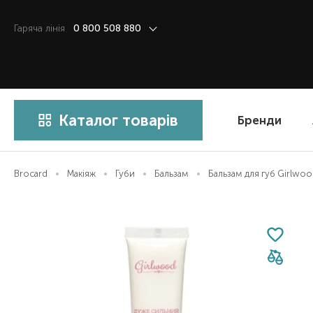
Гаряча лiнiя
0 800 508 880
Каталог товарів
Бренди
Brocard
Макіяж
Губи
Бальзам
Бальзам для губ Girlwood