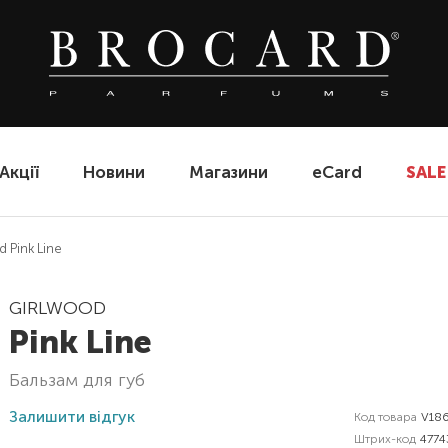
Акції
Новини
Магазини
eCard
SALE
 Pink Line
GIRLWOOD
Pink Line
бальзам для губ
Залишити відгук
Код товара
V18
Штрих-код
4774