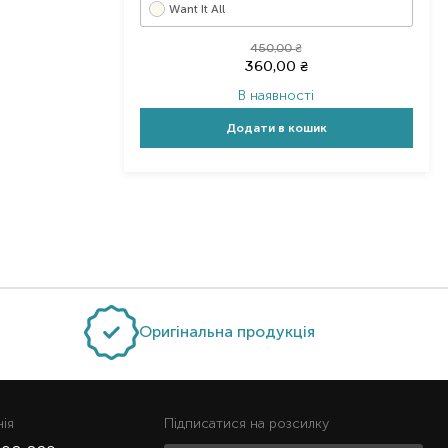
Want It All
450,00
₴
360,00
₴
В наявності
Додати в кошик
Оригінальна продукція
нiя
Підписатися на розсилку