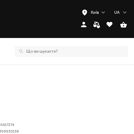
Київ
UA
65617274
358930138