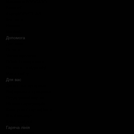
Магазини BROCARD
Вакансії
#КупуйОРИГІНАЛ
Контакти
Новини
Медіакіт
Допомога
Доставка
Оплата
Умови продажу
Обмін і повернення
Питання та відповіді
Мапа сайту
Для вас
Дисконтна програма
Реферальна програма
Подарункові картки
Нішева парфумерія
Електронні сертифікати
Б`юті експерт
Клієнтські дні
Гаряча лiнiя
0 800 508 880