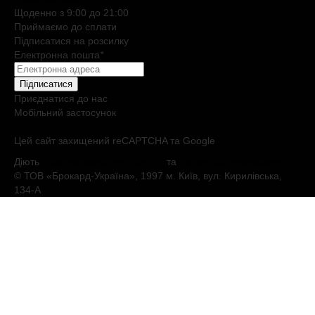
Щоденно з 9:00 до 21:00
Приймаємо до сплати
Підписатися на розсилку
Електронна пошта
*
Підписатися
Приєднатися до нас
Мобільний застосунок
Цей сайт захищений reCAPTCHA та Google
Діють
Політика конфіденційності
та
Умови обслуговування
© ТОВ «Брокард-Україна», 1997 м. Київ, вул. Кирилівська,
134-А