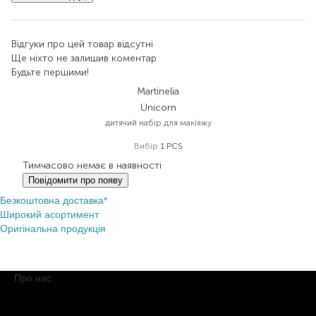
Відгуки про цей товар відсутні
Ще ніхто не залишив коментар
Будьте першими!
Martinelia
Unicorn
дитячий набір для макіяжу
Вибір
1 PCS
Тимчасово немає в наявності
Повідомити про появу
Безкоштовна доставка*
Широкий асортимент
Оригінальна продукція
Про нас
Про компанію
Обіцянки BROCARD