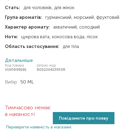
Стать:
для чоловіків
для жінок
Група ароматів:
гурманський
морський
фруктовий
Характер аромату:
акватичний
солодкий
Ноти:
цукрова вата
кокосова вода
пісок
Область застосування:
для тіла
Детальніше
Код товара
Штрих-код
V190698181
8052204139538
Вибір:
50 ML
Тимчасово немає
в наявності
Повідомити про появу
Перевірити наявність в магазині