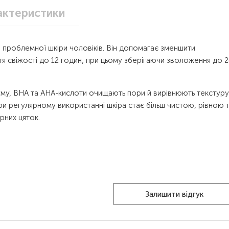
актеристики
 проблемної шкіри чоловіків. Він допомагає зменшити
тя свіжості до 12 годин, при цьому зберігаючи зволоження до 
у, BHA та AHA-кислоти очищають пори й вирівнюють текстуру
При регулярному використанні шкіра стає більш чистою, рівною 
рних цяток.
Залишити відгук