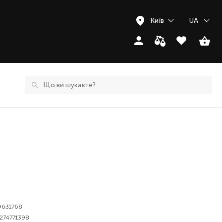
Київ
UA
9631768
274771398