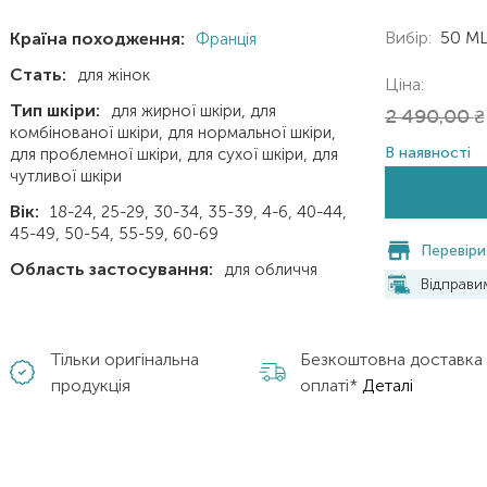
Вибір:
50 M
Країна походження:
Франція
Стать:
для жінок
Ціна:
Тип шкіри:
для жирної шкіри
для
2 490,00
₴
комбінованої шкіри
для нормальної шкіри
В наявності
для проблемної шкіри
для сухої шкіри
для
чутливої шкіри
Вік:
18-24
25-29
30-34
35-39
4-6
40-44
45-49
50-54
55-59
60-69
Перевіри
Область застосування:
для обличчя
Відправ
Тільки оригінальна
Безкоштовна доставка
продукція
оплаті*
Деталі