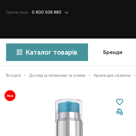
Гаряча лiнiя
0 800 508 880
Каталог товарів
Бренди
Brocard
Догляд за обличчям та очима
Креми для обличчя
New