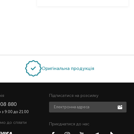
Оригінальна продукція
нiя
Підписатися на розсилку
508 880
з 9:00 до 21:00
мо до сплати
Приєднатися до нас