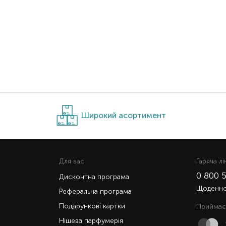
Широкий асортимент
Для вас
Гаряча лi
0 800 
Дисконтна програма
Щоденно 
Реферальна програма
Подарункові картки
Приймає
Нішева парфумерія