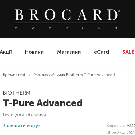
Акції
Новини
Магазини
eCard
SALE
Креми і гелі
Гель для обличчя Biotherm T-Pure Advanced
BIOTHERM
T-Pure Advanced
гель для обличчя
Залишити відгук
Код товара
V22
Штрих-код
3614