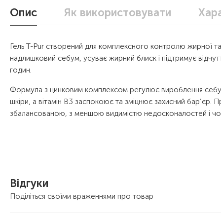
Опис
Як використовувати
Хар
Гель T-Pur створений для комплексного контролю жирної та
надлишковий себум, усуває жирний блиск і підтримує відчут
годин.
Формула з цинковим комплексом регулює вироблення себум
шкіри, а вітамін B3 заспокоює та зміцнює захисний бар’єр. 
збалансованою, з меншою видимістю недосконалостей і чо
Відгуки
Поділіться своїми враженнями про товар