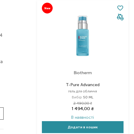
New
24
та
Biotherm
T-Pure Advanced
гель для обличчя
Вибір
50 ML
2 490,00
₴
1 494,00
₴
В наявності
Додати в кошик