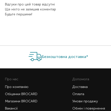
Відгуки про цей товар відсутні
Ще ніхто не залишив коментар
Будьте першими!
Безкоштовна доставка*
Про нас
Допомога
Про компанію
Доставка
Обіцянки BROCARD
Оплата
Магазини BROCARD
Умови продажу
Вакансії
Обмін і повернення