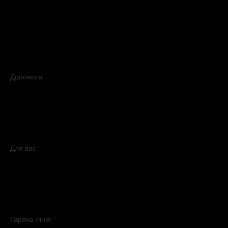
Обіцянки BROCARD
Магазини BROCARD
Вакансії
#КупуйОРИГІНАЛ
Контакти
Новини
Медіакіт
Допомога
Доставка
Оплата
Умови продажу
Обмін і повернення
Питання та відповіді
Мапа сайту
Для вас
Дисконтна програма
Реферальна програма
Подарункові картки
Нішева парфумерія
Електронні сертифікати
Б`юті експерт
Гаряча лiнiя