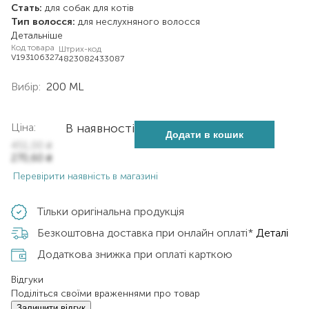
Стать:
для собак
для котів
Тип волосся:
для неслухняного волосся
Детальніше
Код товара
Штрих-код
V193106327
4823082433087
Вибір:
200 ML
Ціна:
В наявності
Додати в кошик
451,00
₴
270,60
₴
Перевірити наявність в магазині
Тільки оригінальна продукція
Безкоштовна доставка при онлайн оплаті*
Деталі
Додаткова знижка при оплаті карткою
Відгуки
Поділіться своїми враженнями про товар
Залишити відгук