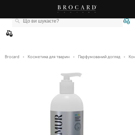
Каталог
Бренди
Акції
Новини
Магазини
eCard
товарів
Brocard
Косметика для тварин
Парфумований догляд
Кон