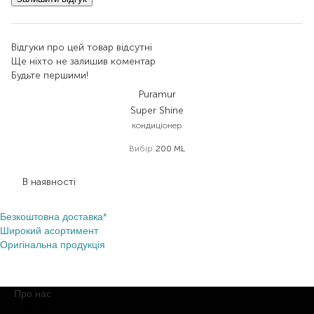
Відгуки про цей товар відсутні
Ще ніхто не залишив коментар
Будьте першими!
Puramur
Super Shine
кондиціонер
Вибір
200 ML
451,00
₴
270,60
₴
В наявності
Безкоштовна доставка*
Широкий асортимент
Оригінальна продукція
Про нас
Про компанію