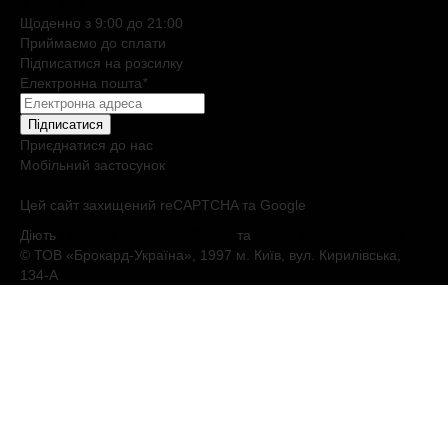
0 800 508 880
Щоденно з 9:00 до 21:00
Приймаємо до сплати
Підписатися на розсилку
Електронна пошта
*
Підписатися
Приєднатися до нас
Мобільний застосунок
Цей сайт захищений reCAPTCHA та Google
Діють
Політика конфіденційності
та
Умови обслуговування
© ТОВ «Брокард-Україна», 1997 м. Київ, вул. Кирилівська,
134-А