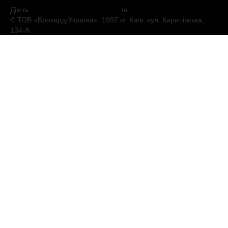
Діють
Політика конфіденційності
та
Умови обслуговування
© ТОВ «Брокард-Україна», 1997 м. Київ, вул. Кирилівська,
134-А