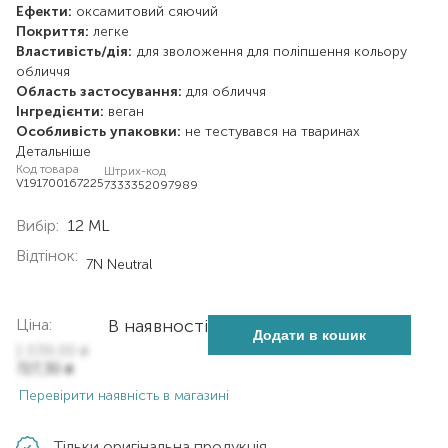
Ефекти:
оксамитовий
сяючий
Покриття:
легке
Властивість/дія:
для зволоження
для поліпшення кольору
обличчя
Область застосування:
для обличчя
Інгредієнти:
веган
Особливість упаковки:
не тестувався на тваринах
Детальніше
Код товара
Штрих-код
V191700167225
7333352097989
Вибір:
12 ML
Відтінок:
7N Neutral
Ціна:
В наявності
Додати в кошик
1 039,00
₴
727,30
₴
Перевірити наявність в магазині
Тільки оригінальна продукція