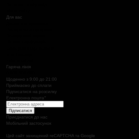
Питання та відповіді
Мапа сайту
Для вас
Дисконтна програма
Реферальна програма
Подарункові картки
Нішева парфумерія
Електронні сертифікати
Б`юті експерт
Клієнтські дні
Гаряча лiнiя
0 800 508 880
Щоденно з 9:00 до 21:00
Приймаємо до сплати
Підписатися на розсилку
Електронна пошта
*
Підписатися
Приєднатися до нас
Мобільний застосунок
Цей сайт захищений reCAPTCHA та Google