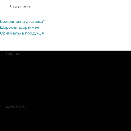
1 039,00
₴
727,30
₴
В наявності
Безкоштовна доставка*
Широкий асортимент
Оригінальна продукція
Про нас
Про компанію
Обіцянки BROCARD
Магазини BROCARD
Вакансії
#КупуйОРИГІНАЛ
Контакти
Новини
Медіакіт
Допомога
Доставка
Оплата
Умови продажу
Обмін і повернення