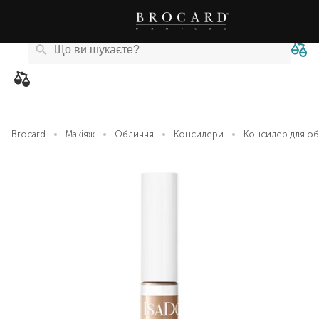
Каталог
Бренди
Акції
Новини
Магазини
eCard
товарів
Brocard
Макіяж
Обличчя
Консилери
Консилер для об