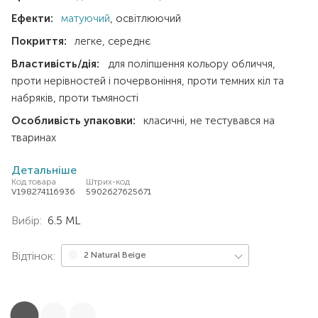
Ефекти:
матуючий
освітлюючий
Покриття:
легке
середнє
Властивість/дія:
для поліпшення кольору обличчя
проти нерівностей і почервоніння
проти темних кіл та
набряків
проти тьмяності
Особливість упаковки:
класичні
не тестувався на
тваринах
Детальніше
Код товара
Штрих-код
V198274116936
5902627625671
Вибір:
6.5 ML
Відтінок:
2 Natural Beige