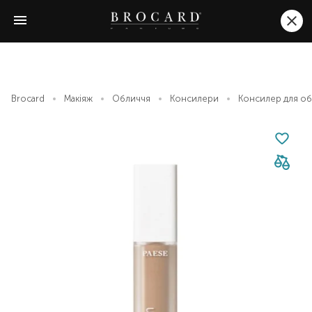
Brocard
Макіяж
Обличчя
Консилери
Консилер для обл